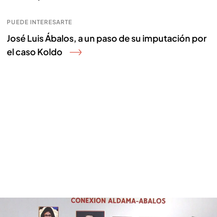
PUEDE INTERESARTE
José Luis Ábalos, a un paso de su imputación por
el caso Koldo
El empresario Víctor de Aldama, el "nexo corruptor" del caso Koldo: ¿Qué
hizo Ábalos para favorecerle?