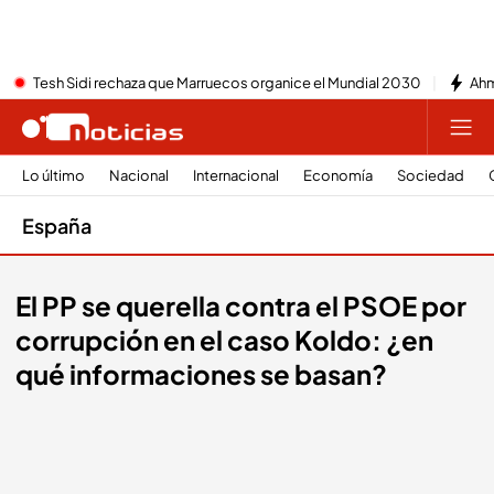
Tesh Sidi rechaza que Marruecos organice el Mundial 2030
Ahm
Lo último
Nacional
Internacional
Economía
Sociedad
España
El PP se querella contra el PSOE por
corrupción en el caso Koldo: ¿en
qué informaciones se basan?