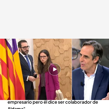
Juan Pedro Valentín analiza las informaciones que quiere investigar el PP
Redacción digital Noticias Cuatro
Europa Press
14 OCT 2024 - 14:42h.
Juan Pedro Valentín indica que estas
informaciones no están acreditadas por la
Guardia Civil
Juan Pedro Valentín: “No sabemos quién es ese
empresario pero él dice ser colaborador de
Aldama"