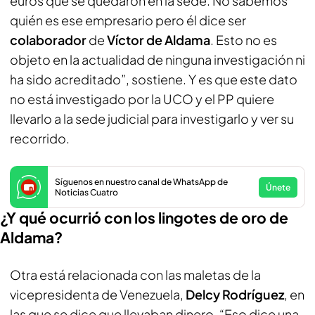
euros que se quedaron en la sede. No sabemos
quién es ese empresario pero él dice ser
colaborador
de
Víctor de Aldama
. Esto no es
objeto en la actualidad de ninguna investigación ni
ha sido acreditado”, sostiene. Y es que este dato
no está investigado por la UCO y el PP quiere
llevarlo a la sede judicial para investigarlo y ver su
recorrido.
Síguenos en nuestro canal de WhatsApp de
Únete
Noticias Cuatro
¿Y qué ocurrió con los lingotes de oro de
Aldama?
Otra está relacionada con las maletas de la
vicepresidenta de Venezuela,
Delcy Rodríguez
, en
las que se dice que llevaban dinero. “Eso dice una