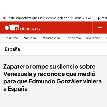
Tesh Sidi rechaza que Marruecos organice el Mundial 2030
Mar
Lo último
Nacional
Internacional
Economía
Sociedad
España
Zapatero rompe su silencio sobre
Venezuela y reconoce que medió
para que Edmundo González viniera
a España