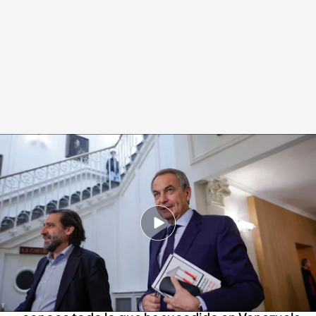
José Luis Rodríguez Zapatero rompe su silencio sobre Venezuela
Redacción digital Noticias Cuatro
Europa Press
24 SEP 2024 - 20:31h.
José Luis Rodríguez Zapatero ha confirmado
que participó en la tarea de “facilitación” para
que Edmundo González viniera a España
El expresidente del Gobierno afirma que