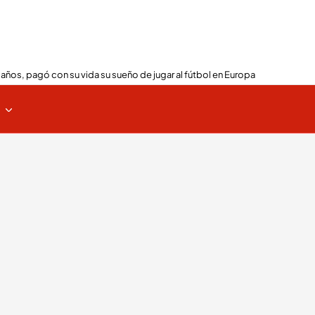
 años, pagó con su vida su sueño de jugar al fútbol en Europa
s