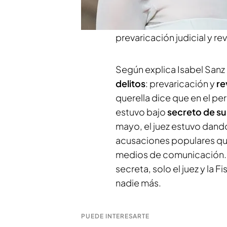
mujer de Pedro Sanchez ac
delitos de revelación de 
prevaricación judicial y r
Según explica Isabel Sanz 
delitos
: prevaricación y
re
querella dice que en el p
estuvo bajo
secreto de s
mayo, el juez estuvo dando
acusaciones populares que,
medios de comunicación. 
secreta, solo el juez y la 
nadie más.
PUEDE INTERESARTE