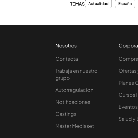
TEMAS
Actualidad
España
Nosotros
Corpora
Contacta
Comprar
Trabaja en nuestro
Ofertas 
grupo
Planes 
Autorregulación
Cursos 
Notificaciones
Eventos
Castings
Salud y 
Máster Mediaset