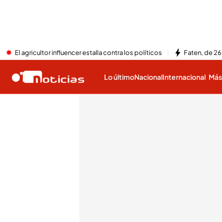
El agricultor influencer estalla contra los políticos
Faten, de 26
Lo último
Nacional
Internacional
Má