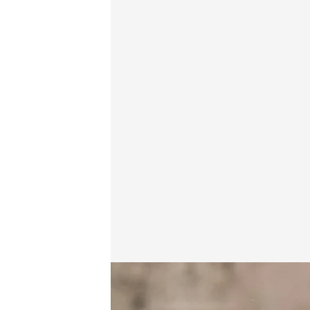
Los motivos que alega Begoña Gómez para querellars
Redacción digital Noticias Cuatro
Europa