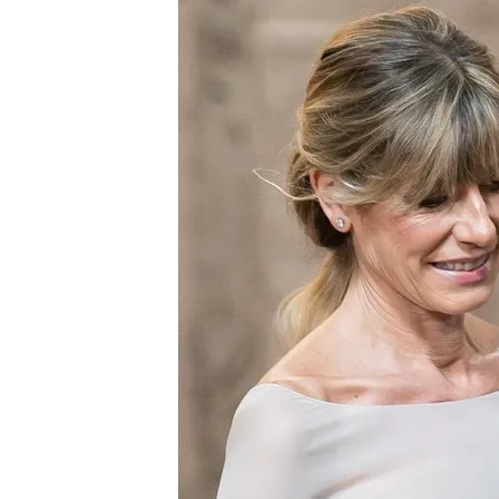
02 AGO 2024 - 14:58h.
La defensa de Begoña G
magistrado que la inves
Esta querella se suma a
Estado en nombre del p
El empresario Juan Carl
ratifica la reunión con
Compartir
La
defensa de Begoña G
magistrado que la investi
de Justicia de Madrid (TSJ