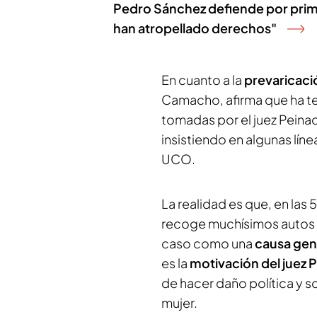
Pedro Sánchez defiende por primer
han atropellado derechos"
En cuanto a la
prevaricaci
Camacho, afirma que ha te
tomadas por el juez Peinad
insistiendo en algunas líne
UCO.
La realidad es que, en las
recoge muchísimos autos y
caso como una
causa gen
es la
motivación del juez 
de hacer daño política y s
mujer.