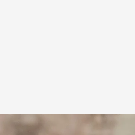
e contra el juez que la investiga
 Press