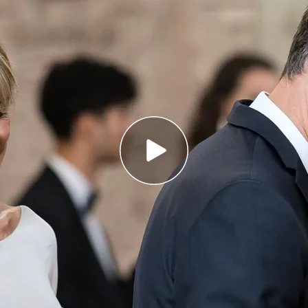
ómez ha presentado una querella contra el
tiga, Juan Carlos Peinado
 la que presentó hace unos días la Abogacía del
residente del Gobierno contra el mismo juez
os Barrabés declara ante el juez Peinado y
 Pedro Sánchez
ómez
ha presentado una
querella
contra el
ga,
Juan Carlos Peinado,
ante el Tribunal Superior
M).
Según explica Isabel Sanz en el vídeo,
la