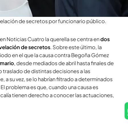
usa al magistrado de la presunta comisión de
actuaciones procesales declaradas secretas,
evelación de secretos por funcionario público.
en Noticias Cuatro la querella se centra en
dos
velación de secretos
. Sobre este último, la
eriodo en el que la causa contra Begoña Gómez
umario
, desde mediados de abril hasta finales de
 traslado de distintas decisiones a las
 a su vez, se lo habrían filtrado a determinados
El problema es que, cuando una causa es
Fiscalía tienen derecho a conocer las actuaciones,