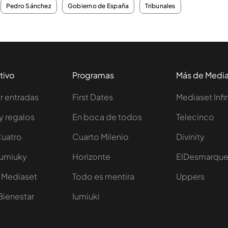
Pedro Sánchez
Gobierno de España
Tribunales
tivo
Programas
Más de Medi
 entradas
First Dates
Mediaset Infi
y regalos
En boca de todos
Telecinco
Cuatro
Cuarto Milenio
Divinity
Iumiuky
Horizonte
ElDesmarqu
 Mediaset
Todo es mentira
Uppers
Bienestar
Iumiuki