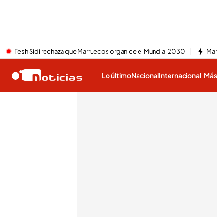
Tesh Sidi rechaza que Marruecos organice el Mundial 2030
Mar
Lo último
Nacional
Internacional
Má