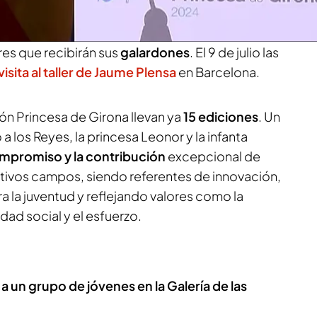
ante el acto. Tanto ella como la infanta Sofía se
on una treintena de jóvenes investigadores,
s que recibirán sus
galardones
. El 9 de julio las
visita al taller de Jaume Plensa
en Barcelona.
ón Princesa de Girona llevan ya
15 ediciones
. Un
a los Reyes, la princesa Leonor y la infanta
ompromiso y la contribución
excepcional de
ctivos campos, siendo referentes de innovación,
a la juventud y reflejando valores como la
dad social y el esfuerzo.
 a un grupo de jóvenes en la Galería de las