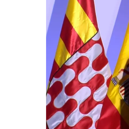
10 JUL 2024 - 21:41h.
Las hijas del rey se ha
jóvenes del Consejo As
Los Premios Princesa d
contribución excepcion
La intensa agenda de la
con su primer viaje oficia
Compartir
La ceremonia de entrega 
tenido lugar este 10 de jul
Herràndiz en Noticias Cua