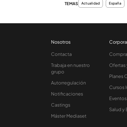
TEMAS
Actualidad
España
Nosotros
Corpora
Contacta
Comprar
Trabaja en nuestro
Ofertas 
grupo
Planes 
Autorregulación
Cursos 
Notificaciones
Eventos
Castings
Salud y 
Máster Mediaset