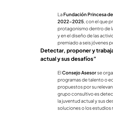
La
Fundación Princesa de
2022-2025
, con el que p
protagonismo dentro de la
y en el diseño de las activ
premiado a seis jóvenes p
Detectar, proponer y trabaja
actual y sus desafíos”
El
Consejo Asesor
se orga
programas de talento o e
propuestos por su relevanc
grupo consultivo es detect
la juventud actual y sus d
soluciones o los estudios 