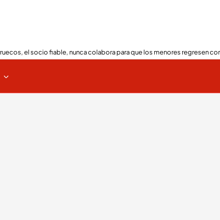
ruecos, el socio fiable, nunca colabora para que los menores regresen con
s