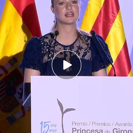
n reunido esta mañana con una treintena de
esor
e Girona ponen en valor el compromiso y la
al de los jóvenes
 princesa Leonor para este verano: empieza
l en solitario
de los
Premios Princesa de Girona 2024
ha
io en Lloret de Mar.
Según informa Bernat
tro
, la princesa Leonor ha realizado un discurso