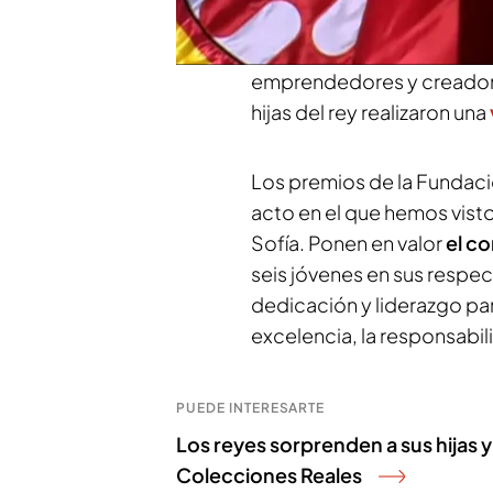
en castellano y catalán dur
han reunido esta mañana c
emprendedores y creadore
hijas del rey realizaron una
Los premios de la Fundaci
acto en el que hemos visto 
Sofía. Ponen en valor
el c
seis jóvenes en sus respe
dedicación y liderazgo par
excelencia, la responsabili
PUEDE INTERESARTE
Los reyes sorprenden a sus hijas y
Colecciones Reales