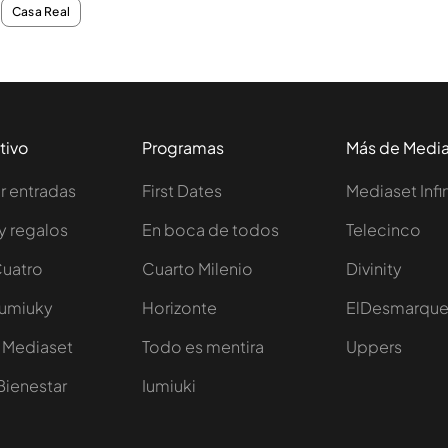
Casa Real
tivo
Programas
Más de Medi
 entradas
First Dates
Mediaset Infi
y regalos
En boca de todos
Telecinco
Cuatro
Cuarto Milenio
Divinity
Iumiuky
Horizonte
ElDesmarqu
 Mediaset
Todo es mentira
Uppers
Bienestar
Iumiuki