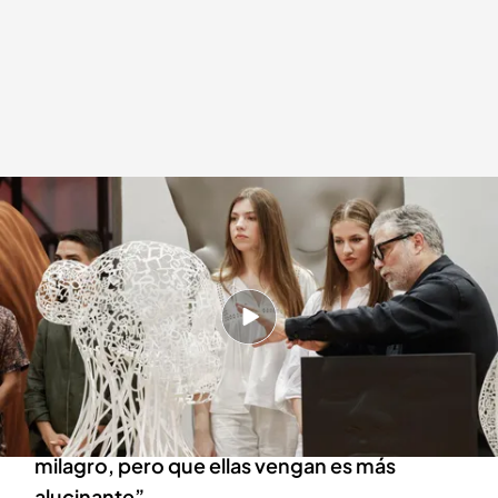
Así ha sido la visita de las hijas del rey al taller del escultor catalán
Redacción digital Noticias Cuatro
Europa Press
09 JUL 2024 - 21:35h.
La visita se produce un día antes de la
ceremonia de los Premios Princesa de Girona,
en Lloret de Mar
Jaume Plensa: “Vender una escultura es un
milagro, pero que ellas vengan es más
alucinante”