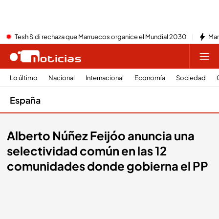
Tesh Sidi rechaza que Marruecos organice el Mundial 2030
Mar
Lo último
Nacional
Internacional
Economía
Sociedad
España
Alberto Núñez Feijóo anuncia una
selectividad común en las 12
comunidades donde gobierna el PP