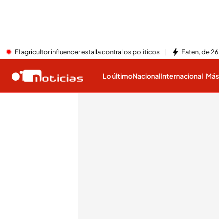
El agricultor influencer estalla contra los políticos
Faten, de 26
Lo último
Nacional
Internacional
Má