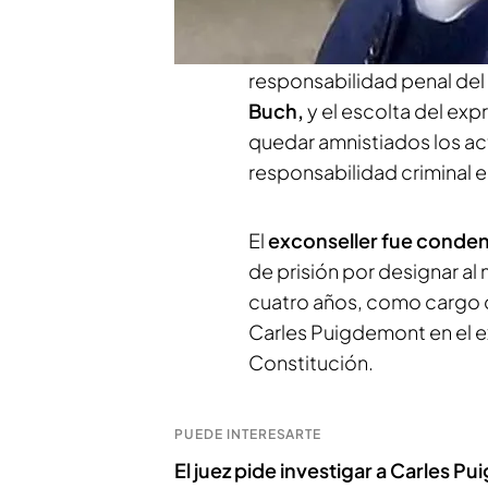
amnistiados.
La sección de
Superior de Justicia de Ca
responsabilidad penal del 
Buch,
y el escolta del ex
quedar amnistiados los act
responsabilidad criminal en
El
exconseller fue conde
de prisión por designar a
cuatro años, como cargo d
Carles Puigdemont en el ext
Constitución.
PUEDE INTERESARTE
El juez pide investigar a Carles P