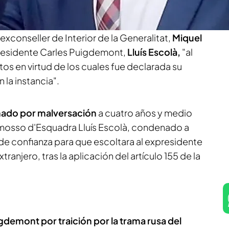
 apelación de la Sala Civil y Penal del Tribunal
taluña ha declarado la extinción de la
exconseller de Interior de la Generalitat,
Miquel
presidente Carles Puigdemont,
Lluís Escolà,
"al
os en virtud de los cuales fue declarada su
 la instancia".
nado por malversación
a cuatro años y medio
l mosso d'Esquadra Lluís Escolà, condenado a
e confianza para que escoltara al expresidente
ranjero, tras la aplicación del artículo 155 de la
uigdemont por traición por la trama rusa del