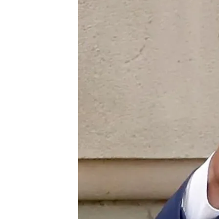
25 JUN 2024 - 17:58h.
Lluís Escolà, escolta d
Buch son los dos prime
El exconseller fue cond
Escolà como cargo de c
el extranjero
La cúpula fiscal avala el
total al procés
Compartir
Una vez entrada en vigor 
aplicarla. Este martes he