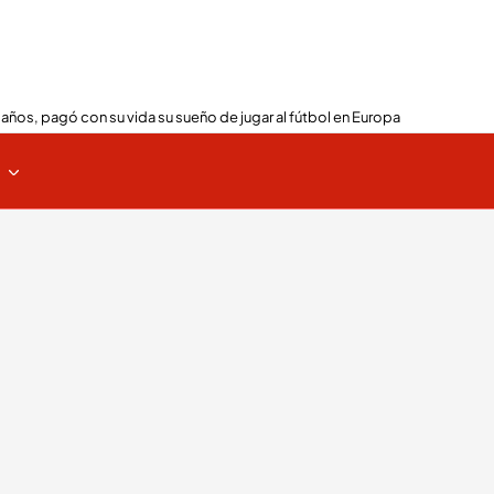
 años, pagó con su vida su sueño de jugar al fútbol en Europa
s