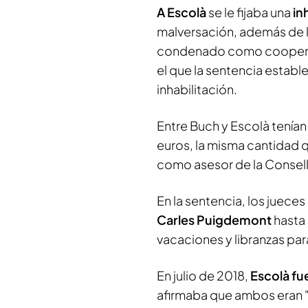
A Escolà
se le fijaba una
in
malversación, además de l
condenado como cooperado
el que la sentencia estab
inhabilitación.
Entre Buch y Escolà tenía
euros, la misma cantidad q
como asesor de la Conselle
En la sentencia, los juec
Carles Puigdemont
hasta
vacaciones y libranzas par
En julio de 2018,
Escolà f
afirmaba que ambos eran 