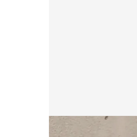
Estos son los dos primeros amnistiados del procés
Europa Press
Redacción digital Noticias