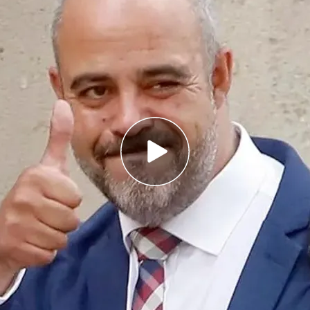
e Carles Puigdemont, y el exconseller Miquel
ros amnistiados del procés
enado por malversación por designar a Lluís
onfianza para que escoltara a Puigdemont en
 criterio de García Ortiz de aplicar la amnistía
la Ley de Amnistía
los tribunales ha comenzado a
mos conocido los nombres los
dos primeros