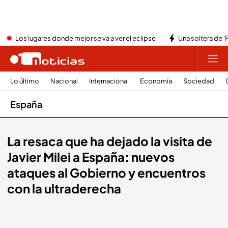
Los lugares donde mejor se va a ver el eclipse
Una soltera de '
Lo último
Nacional
Internacional
Economía
Sociedad
España
La resaca que ha dejado la visita de
Javier Milei a España: nuevos
ataques al Gobierno y encuentros
con la ultraderecha