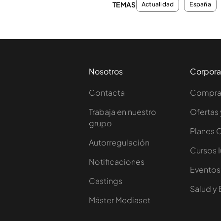
TEMAS
Actualidad
España
Nosotros
Corpora
Contacta
Comprar
Trabaja en nuestro
Ofertas 
grupo
Planes 
Autorregulación
Cursos 
Notificaciones
Eventos
Castings
Salud y 
Máster Mediaset