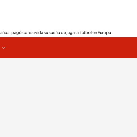
 años, pagó con su vida su sueño de jugar al fútbol en Europa
s