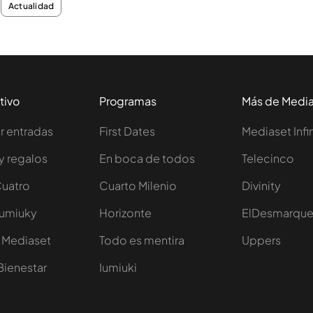
Actualidad
tivo
Programas
Más de Medi
 entradas
First Dates
Mediaset Infi
y regalos
En boca de todos
Telecinco
Cuatro
Cuarto Milenio
Divinity
Iumiuky
Horizonte
ElDesmarqu
 Mediaset
Todo es mentira
Uppers
Bienestar
Iumiuki