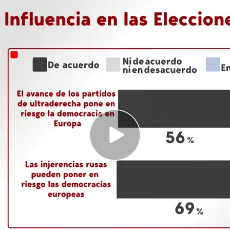
 creen que el avance de los partidos de
er en riesgo la democracia en Europa
dos cree que las injerencias rusas pueden
ecciones europeas
es considera que Pedro Sánchez debería
el estado de Palestina
onsidera que el avance
partidos
de