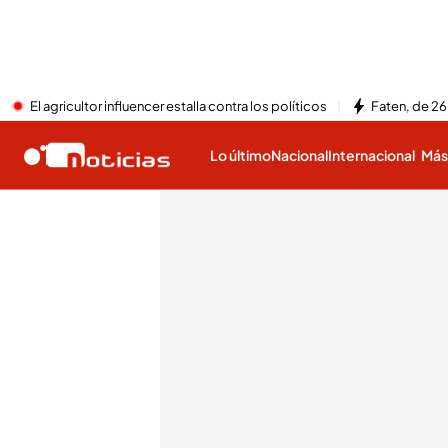
El agricultor influencer estalla contra los políticos
Faten, de 26
Lo último
Nacional
Internacional
Má