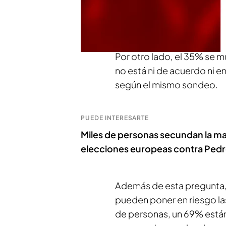
ultraderecha
podría poner
encuesta de GAD3 para M
Por otro lado, el 35% se 
no está ni de acuerdo ni 
según el mismo sondeo.
PUEDE INTERESARTE
Miles de personas secundan la ma
elecciones europeas contra Ped
Además de esta pregunta, 
pueden poner en riesgo l
de personas, un 69% están