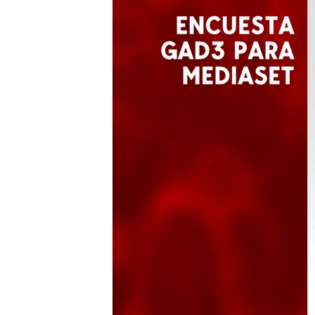
Redacción digital Noticias Cuatro
26 MAY 2024 - 14:56h.
El 56% de los españoles
ultraderecha puede pon
Un 69% de los encuesta
poner en riesgo las el
Un 44% de los español
esperar para reconocer 
Compartir
El 56% de los españoles c