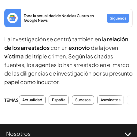
Toda la actualidad de Noticias Cuatro en
Síguenos
Google News
La investigación se centró también en la
relación
de los arrestados
con un
exnovio
de la joven
víctima
del triple crimen. Según las citadas
fuentes, los agentes lo han arrestado en el marco
de las diligencias de investigación por su presunto
papel como inductor.
TEMAS
Actualidad
España
Sucesos
Asesinatos
Tri
Nosotros