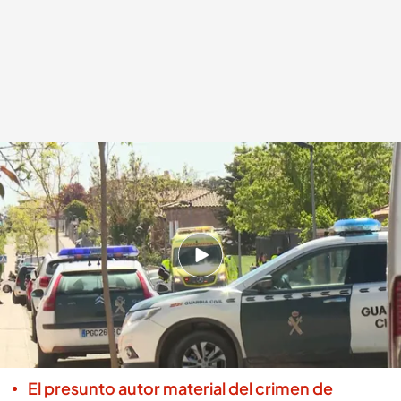
Imagen del día que se produjo el crimen
Redacción digital Noticias Cuatro
Europa Press
29 ABR 2024 - 20:01h.
La joven fue asesinada a puñaladas junto a sus
padres en su casa de Chiloeches
Tres personas fueron detenida por el crimen,
dos de las cuales están en prisión provisional
El presunto autor material del crimen de