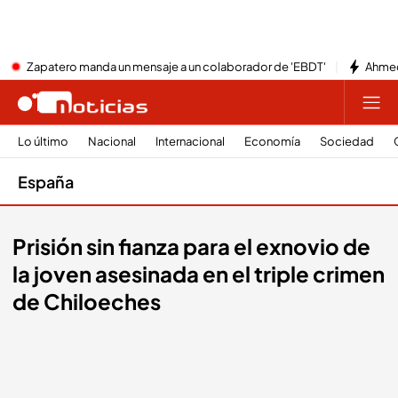
Zapatero manda un mensaje a un colaborador de 'EBDT'
Ahmed
Lo último
Nacional
Internacional
Economía
Sociedad
España
Prisión sin fianza para el exnovio de
la joven asesinada en el triple crimen
de Chiloeches