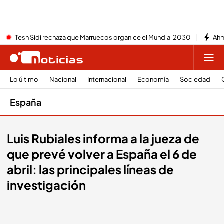
Tesh Sidi rechaza que Marruecos organice el Mundial 2030
Ahm
Lo último
Nacional
Internacional
Economía
Sociedad
España
Luis Rubiales informa a la jueza de
que prevé volver a España el 6 de
abril: las principales líneas de
investigación