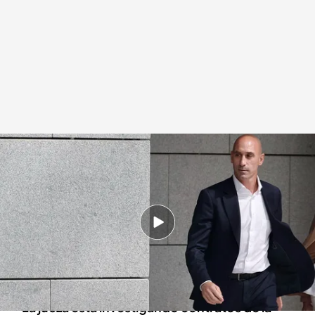
Luis Rubiales
Redacción digital Noticias Cuatro
21 MAR 2024 - 14:52h.
Luis Rubiales ha informado a la jueza de que
tiene previsto regresar a España el próximo 6
de abril
La jueza está investigando contratos de la