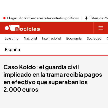
El agricultor influencer estalla contra los políticos
Faten, de 26
Lo último
Nacional
Internacional
Economía
Sociedad
España
Caso Koldo: el guardia civil
implicado en la trama recibía pagos
en efectivo que superaban los
2.000 euros