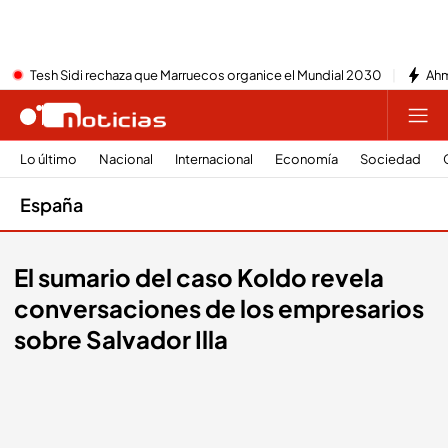
Tesh Sidi rechaza que Marruecos organice el Mundial 2030
Ahm
Lo último
Nacional
Internacional
Economía
Sociedad
España
El sumario del caso Koldo revela
conversaciones de los empresarios
sobre Salvador Illa