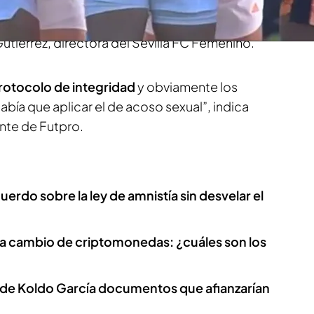
taca dos clubs como dos ejemplos a seguir: el
 nuestro día a día, la mujer no es diferente al
tiérrez, directora del Sevilla FC Femenino.
rotocolo de integridad
y obviamente los
bía que aplicar el de acoso sexual”, indica
nte de Futpro.
erdo sobre la ley de amnistía sin desvelar el
s a cambio de criptomonedas: ¿cuáles son los
a de Koldo García documentos que afianzarían