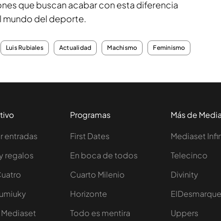
iones que buscan acabar con esta diferencia
l mundo del deporte.
Luis Rubiales
Actualidad
Machismo
Feminismo
tivo
Programas
Más de Medi
 entradas
First Dates
Mediaset Infi
y regalos
En boca de todos
Telecinco
Cuatro
Cuarto Milenio
Divinity
Iumiuky
Horizonte
ElDesmarqu
 Mediaset
Todo es mentira
Uppers