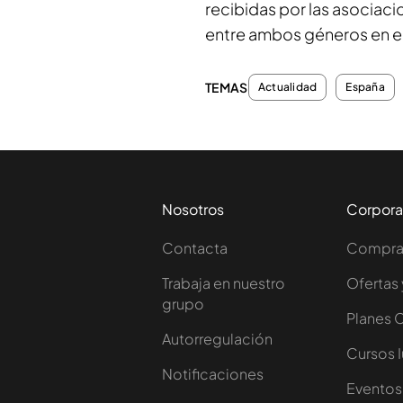
recibidas por las asociac
entre ambos géneros en e
TEMAS
Actualidad
España
Nosotros
Corpora
Contacta
Comprar
Trabaja en nuestro
Ofertas 
grupo
Planes 
Autorregulación
Cursos 
Notificaciones
Eventos