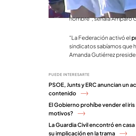
ministra Yolanda Díaz des
Real Madrid y el Sevilla. “En
hombre”, señala Amparo Gu
“La Federación activó el
p
sindicatos sabíamos que ha
Amanda Gutiérrez preside
PUEDE INTERESARTE
PSOE, Junts y ERC anuncian un acu
contenido
El Gobierno prohíbe vender el iri
motivos?
La Guardia Civil encontró en cas
su implicación en la trama