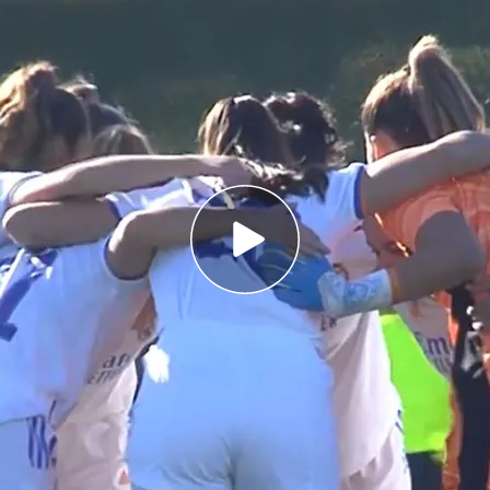
 destaca dos clubs que sí aplican bien el Plan
de Fútbol es una de las sancionadas por
les se activó el protocolo de integridad en vez
 Fútbol es una de las
sancionadas
por
no tener en regla el
Plan de Igualdad
. La