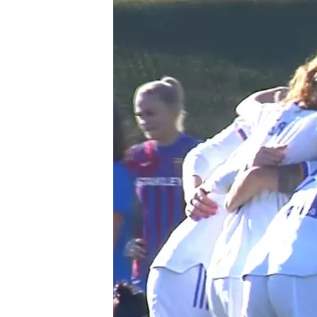
06 MAR 2024 - 22:10h.
La ministra Yolanda Díaz
de Igualdad
La Federación Española 
inspección de trabajo
En el beso de Luis Rubia
del de antiacoso
Compartir
La Federación Española de
Inspección de Trabajo por 