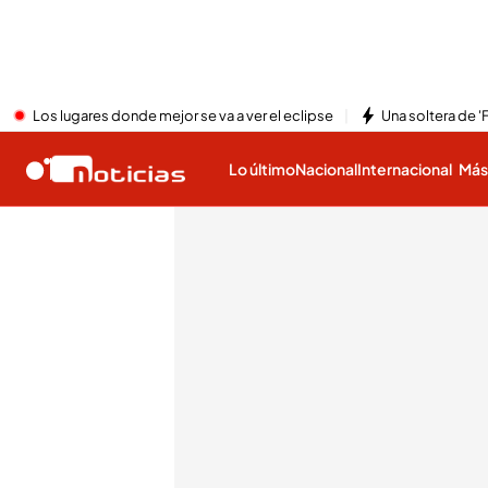
Los lugares donde mejor se va a ver el eclipse
Una soltera de '
Lo último
Nacional
Internacional
Má