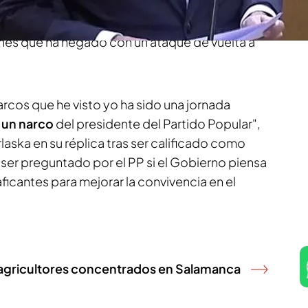
irle a los agentes de la Guardia Civil acudir a los
mpañeros asesinados
en Barbate, donde hubo
nes que ha negado con un ataque de vuelta a
arcos que he visto yo ha sido una jornada
 un narco
del presidente del Partido Popular",
ska en su réplica tras ser calificado como
y ser preguntado por el PP si el Gobierno piensa
aficantes para mejorar la convivencia en el
los agricultores concentrados en Salamanca