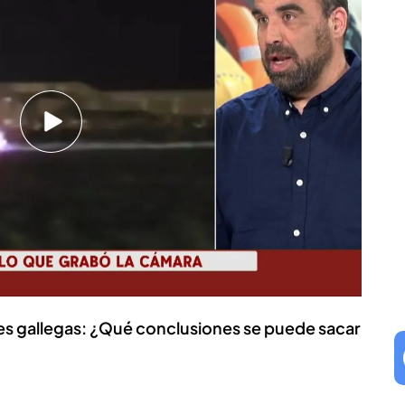
mala conciencia? Mala conciencia por
te contra el narco, por no avisar a la Fiscalía,
conocía -ya que la guardia civil alertaba en un
envejecida
que no resistía a la embestida de los
bir los minutos de silencio", ha señalado el
a entre las
lanchas de los narcotraficantes y de
política con el dolor", ha sentenciado Grande-
nes gallegas: ¿Qué conclusiones se puede sacar