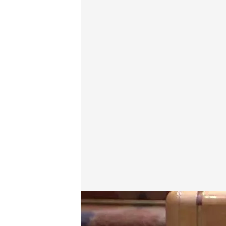
Fernando Grande-Marlaska, protagonista del rifirra
Redacción digital Noticias Cuatro