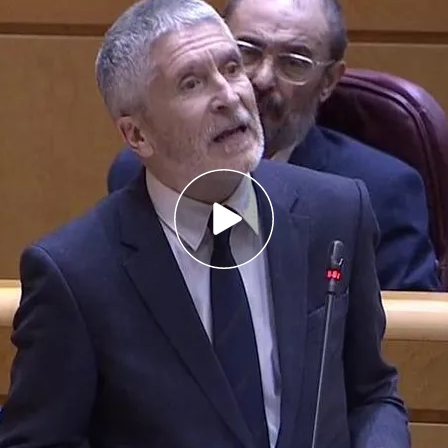
r, Fernando Grande-Marlaska, protagoniza un
 del Partido Popular
 de Larra acusa al ministro de prohibir a los
omenajes de Barbate
e basara la sesión de control en desvaríos e
nando Grande-Marlaska
, ha protagonizado un
l PP
Alejo Miranda de Larra
. Grande-Marlaska ha