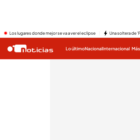
Los lugares donde mejor se va a ver el eclipse
Una soltera de '
Lo último
Nacional
Internacional
Má