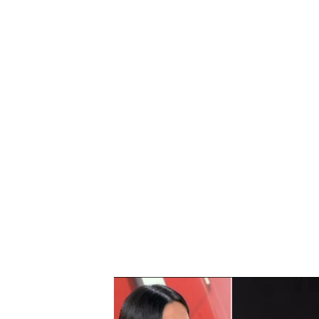
El ataque a los Guardias Civiles de Barbate tuvo un
“¿De verdad no tiene mala c