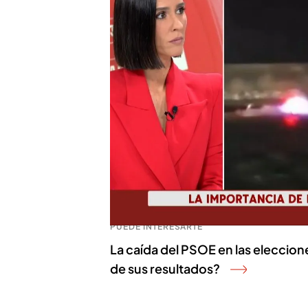
del PP
"¿De verdad que no tiene 
desmantelar la unidad de éli
por la falta de medios que 
informe de una
flota muy 
narcos-, también por prohi
senador sobre la diferenci
los agentes
. "Yo no hago 
Marlaska.
PUEDE INTERESARTE
La caída del PSOE en las eleccio
de sus resultados?