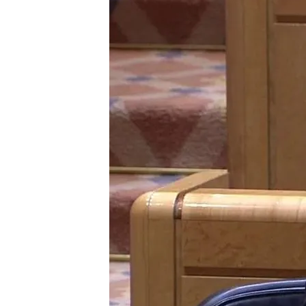
20 FEB 2024 - 20:21h.
El ministro del Interio
rifirrafe con el senador
El senador Alejo Miranda
agentes acudir a los h
El ministro ha afeado qu
insultos
Compartir
El ministro del Interior,
Fer
rifirrafe
con el senador de