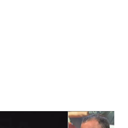
 testigo con el que los narcos no contaban
onciencia?”, ha recriminado el senador