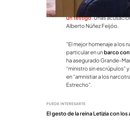
recibido críticas por prohib
homenajes de los dos co
un testigo
. Unas acusacio
Alberto Núñez Feijóo.
"El mejor homenaje a los n
particular en un
barco con
ha asegurado Grande-Marla
“ministro sin escrúpulos” 
en “amnistiar a los narcotr
Estrecho”.
PUEDE INTERESARTE
El gesto de la reina Letizia con 