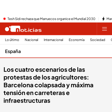
Tesh Sidi rechaza que Marruecos organice el Mundial 2030
Mar
Lo último
Nacional
Internacional
Economía
Sociedad
España
Los cuatro escenarios de las
protestas de los agricultores:
Barcelona colapsada y máxima
tensión en carreteras e
infraestructuras