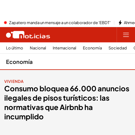
Zapatero manda un mensaje a un colaborador de 'EBDT'
Ahmed
Lo último
Nacional
Internacional
Economía
Sociedad
Economía
VIVIENDA
Consumo bloquea 66.000 anuncios
ilegales de pisos turísticos: las
normativas que Airbnb ha
incumplido