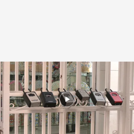
Consumo continúa con su lucha contra los pisos turísticos
.
Noticias
Cuatro
Redacción digital Noticias Cuatro
19 MAY 2025 - 14:54h.
La Justicia desestima el recurso de Airbnb y
ordena retirar 5.800 anuncios ilegales de los
66.000 detectados por el Ejecutivo