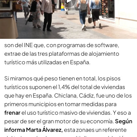
Airbnb concentra gran parte de las casi 400.000
que se detectaron el pasado mes de agosto y
habían
crecido más de un 16%
en un año. Esto
ocurre porque en muchas provincias están
creciendo a un ritmo de más del 30%. Los datos
son del INE que, con programas de software,
extrae de las tres plataformas de alojamiento
turístico más utilizadas en España.
Si miramos qué peso tienen en total, los pisos
turísticos suponen el 1,4% del total de viviendas
que hay en España. Chiclana, Cádiz, fue uno de los
primeros municipios en tomar medidas para
frenar
el uso turístico masivo de viviendas. Y eso a
pesar de ser el gran motor de su economía.
Según
informa Marta Álvarez,
esta zonaes un referente