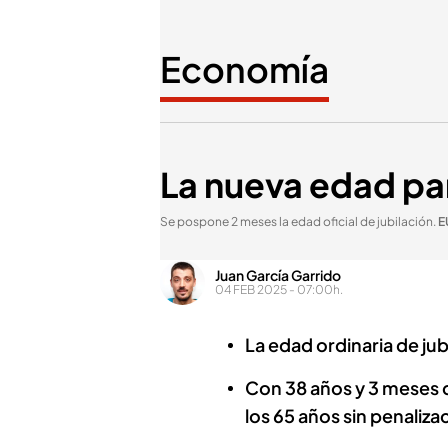
Economía
La nueva edad par
Se pospone 2 meses la edad oficial de jubilación
.
E
Juan García Garrido
04 FEB 2025 - 07:00h.
La edad ordinaria de jub
Con 38 años y 3 meses d
los 65 años sin penaliza