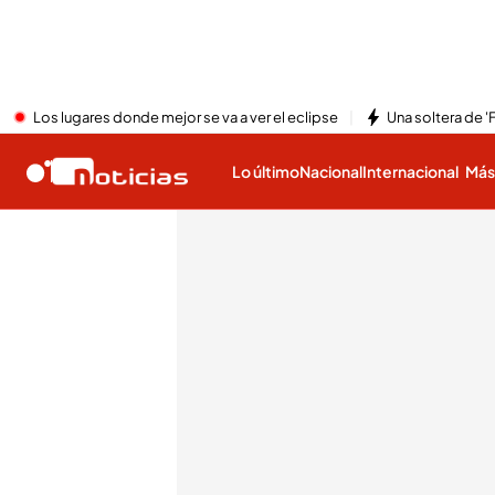
Los lugares donde mejor se va a ver el eclipse
Una soltera de '
Lo último
Nacional
Internacional
Má