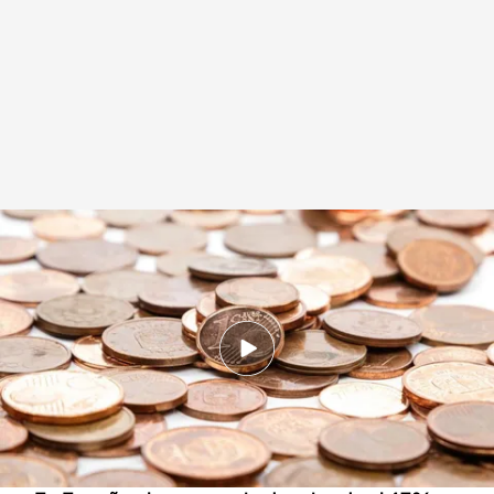
Una encuesta recoge la opinión de los Europeos sobre las monedas de 1 y 2
céntimos
.
IMAGEN: Mariano Gutiérrez
Redacción digital Noticias Cuatro
11 DIC 2024 - 20:49h.
El 61 % de los encuestados se muestra a favor
de la supresión de las monedas de 1 y 2
céntimos