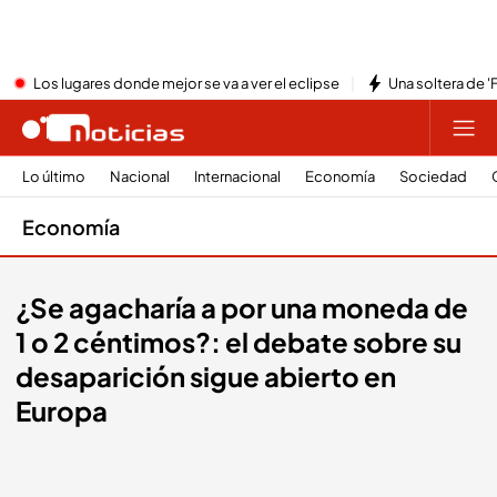
Los lugares donde mejor se va a ver el eclipse
Una soltera de '
Lo último
Nacional
Internacional
Economía
Sociedad
Economía
¿Se agacharía a por una moneda de
1 o 2 céntimos?: el debate sobre su
desaparición sigue abierto en
Europa