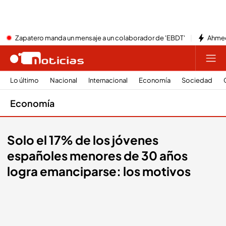
Zapatero manda un mensaje a un colaborador de 'EBDT'
Ahmed
Lo último
Nacional
Internacional
Economía
Sociedad
Economía
Solo el 17% de los jóvenes
españoles menores de 30 años
logra emanciparse: los motivos