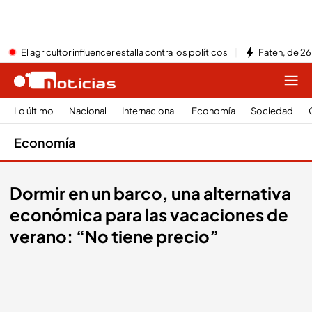
El agricultor influencer estalla contra los políticos
Faten, de 26
Lo último
Nacional
Internacional
Economía
Sociedad
Economía
Dormir en un barco, una alternativa
económica para las vacaciones de
verano: “No tiene precio”