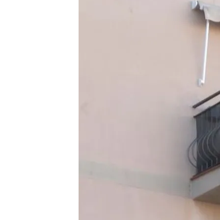
22 JUN 2024 - 15:17h.
Los vecinos de las zona
vayan a prohibir los piso
Los profesionales alert
advierten de que habrá 
Revuelta contra los pis
que quieren echarlos d
Compartir
En cinco años no habrá
ni 
anunciada por su alcalde,