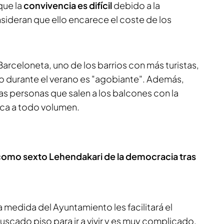
que la
convivencia es difícil
debido a la
sideran que ello encarece el coste de los
arceloneta, uno de los barrios con más turistas,
 durante el verano es "agobiante". Además,
as personas que salen a los balcones con la
ica a todo volumen.
como sexto Lehendakari de la democracia tras
medida del Ayuntamiento les facilitará el
buscado piso para ir a vivir y es muy complicado,