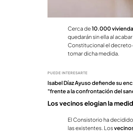
considerable
revuelo de 
informa
Berta Van Erps
.
Cerca de
10.000 viviend
quedarán sin ella al acabar
Constitucional el decreto 
tomar dicha medida.
PUEDE INTERESARTE
Isabel Díaz Ayuso defiende su enc
"frente a la confrontación del sa
Los vecinos elogian la medid
El Consistorio ha decidido
las existentes. Los
vecino