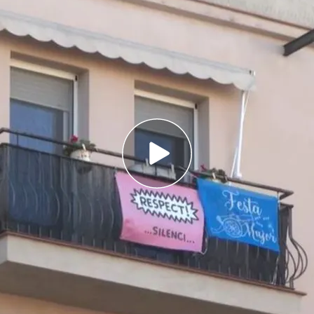
s más turísticas de Barcelona celebran que se
s turísticos
an del desempleo y la pobreza y también
"alojamiento ilegal"
os turísticos: vecinos de Santander denuncian
e sus casas
un piso turístico
en
Barcelona
. Esa noticia
 Jaume Collboni, está provocando un