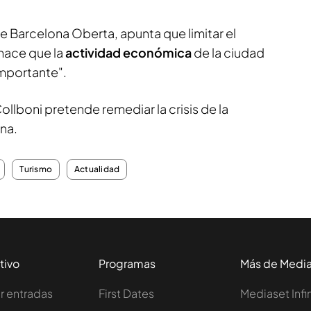
e Barcelona Oberta, apunta que limitar el
"hace que la
actividad económica
de la ciudad
mportante".
lboni pretende remediar la crisis de la
na.
Turismo
Actualidad
tivo
Programas
Más de Medi
 entradas
First Dates
Mediaset Infi