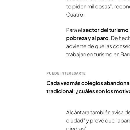
te piden mil cosas", recon
Cuatro.
Para el
sector del turismo
pobreza y al paro
. De hec
advierte de que las conse
trabajan en turismo en Ba
PUEDE INTERESARTE
Cada vez más colegios abandonan l
tradicional: ¿cuáles son los moti
Alcántara también avisa de 
ciudad" y prevé que "apar
piedras".