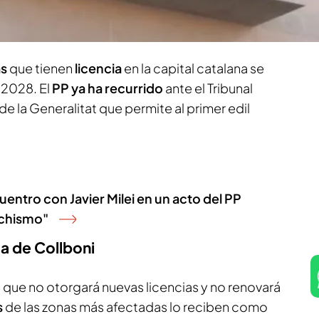
opiniones
tanto a favor como en contra, según
as
que tienen
licencia
en la capital catalana se
 2028. El
PP
ya ha recurrido
ante el Tribunal
de la Generalitat que permite al primer edil
uentro con Javier Milei en un acto del PP
nchismo"
a de Collboni
 que no otorgará nuevas licencias y no renovará
s
de las zonas más afectadas lo reciben como