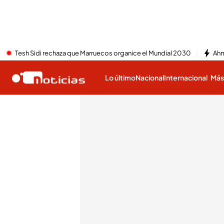
Tesh Sidi rechaza que Marruecos organice el Mundial 2030
Ahm
Lo último
Nacional
Internacional
Má