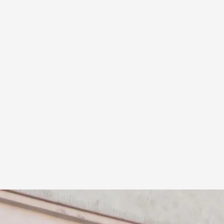
ión turística
.
Noticias Cuatro