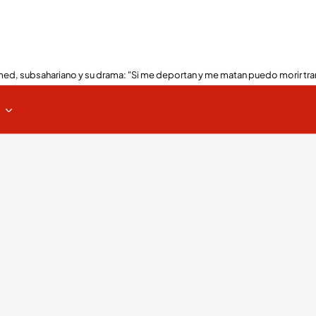
ed, subsahariano y su drama: "Si me deportan y me matan puedo morir tra
s