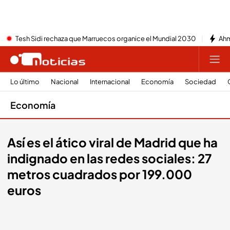
Tesh Sidi rechaza que Marruecos organice el Mundial 2030
Ahm
Lo último
Nacional
Internacional
Economía
Sociedad
Economía
Así es el ático viral de Madrid que ha
indignado en las redes sociales: 27
metros cuadrados por 199.000
euros