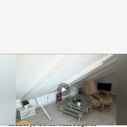
Un mini ático de 27 metros cuadrados se vende por 199.000 euros
Redacción digital Noticias Cuatro
19 JUN 2024 - 21:03h.
En la entrada se puede ver un pequeño sofá y
una pequeña mesita a modo de cómoda
El anuncio que ha indignado en las redes
sociales ya ha encontrado a algunos