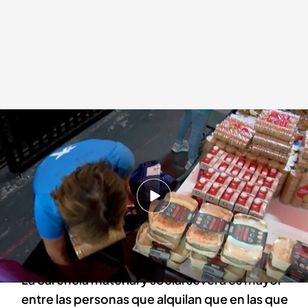
Los datos del último informe del 'Estado de la pobreza' en España
.
Imagen: S. Belmonte
Redacción digital Noticias Cuatro
Agencia EFE
04 JUN 2024 - 17:00h.
La acción del Estado evita que más de 10
millones de personas entren en situación de
pobreza
La carencia material y social severa es mayor
entre las personas que alquilan que en las que