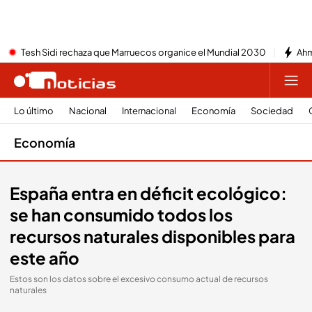
Tesh Sidi rechaza que Marruecos organice el Mundial 2030
Ahm
Lo último
Nacional
Internacional
Economía
Sociedad
Economía
España entra en déficit ecológico:
se han consumido todos los
recursos naturales disponibles para
este año
Estos son los datos sobre el excesivo consumo actual de recursos
naturales