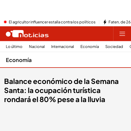
El agricultor influencer estalla contra los políticos
Faten, de 26
Lo último
Nacional
Internacional
Economía
Sociedad
Economía
Balance económico de la Semana
Santa: la ocupación turística
rondará el 80% pese a la lluvia