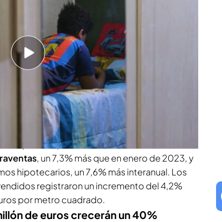
ron acceder hace dos años en el mercado
lo este año. El balance de las viviendas nuevas
operaciones se han incrementado
en un 3,6%
al borde de las 11.000 unidades, en máximos
ún ‘Idealista’
.
e en un 4% en 2023: estas son las causas
estra que en el primer mes del año se
raventas
, un 7,3% más que en enero de 2023, y
mos hipotecarios, un 7,6% más interanual. Los
vendidos registraron un incremento del 4,2%
euros por metro cuadrado.
millón de euros crecerán un 40%