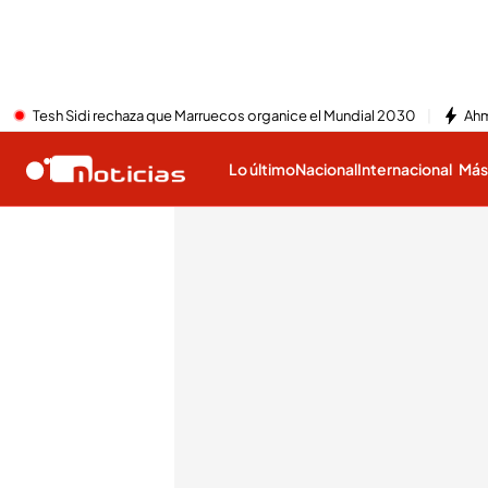
Tesh Sidi rechaza que Marruecos organice el Mundial 2030
Ahm
Lo último
Nacional
Internacional
Má