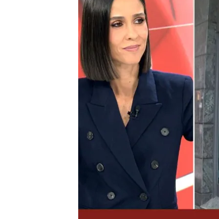
21 MAR 2024 - 16:39h.
La estadística notarial 
formalizaron 48.517 c
Se espera que las venta
aumenten en un 40%
El alquiler en España: 
40% de su sueldo
Compartir
El mercado inmobiliario 
2024. En enero, se vendie