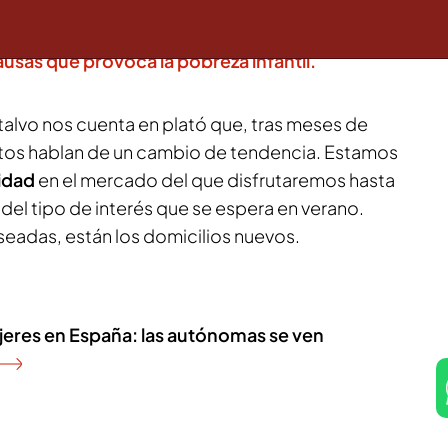
 registradas en 2023, continúa siendo un
umento va de la mano de los precios que
ausas que provoca la pobreza infantil.
talvo nos cuenta en plató que, tras meses de
rtos hablan de un cambio de tendencia. Estamos
lidad
en el mercado del que disfrutaremos hasta
del tipo de interés que se espera en verano.
seadas, están los domicilios nuevos.
jeres en España: las autónomas se ven