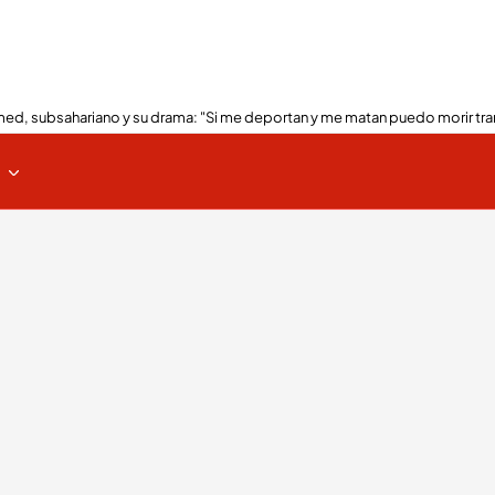
ed, subsahariano y su drama: "Si me deportan y me matan puedo morir tra
s