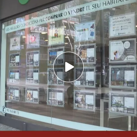
muestra que en el primer mes del año se
ompraventas
s de las viviendas de más de un millón de euros
cuatro de cada diez hogares destinan más del
comienza con una
bajada
del
tipo de interés
en
ron
54.346 viviendas.
Pese a que las cifra sigue