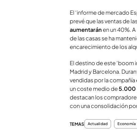
El ‘informe de mercado E
prevé que las ventas de la
aumentarán
en un 40%. A 
de las casas se ha mantenid
encarecimiento de los alqu
El destino de este ‘boom i
Madrid y Barcelona. Durant
vendidas por la compañía e
un coste medio de
5.000 
destacan los compradores 
con una consolidación por
TEMAS
Actualidad
Economía