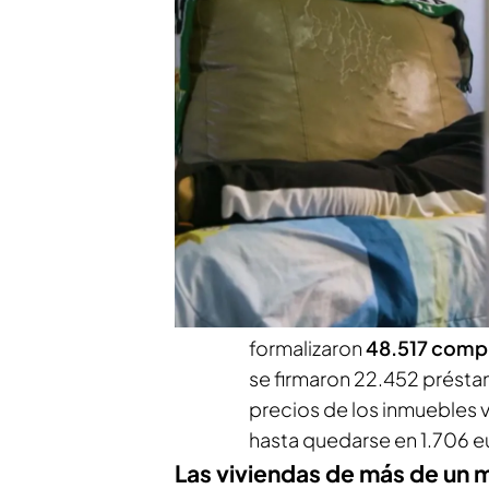
Las familias que no pudie
inmobiliario, podrán hacer
en 2024 es positivo. Las 
interanual
hasta quedarse 
desde marzo de 2022,
seg
PUEDE INTERESARTE
Sube el precio de la vivienda libr
La estadística notarial mu
formalizaron
48.517 comp
se firmaron 22.452 présta
precios de los inmuebles 
hasta quedarse en 1.706 
Las viviendas de más de un 