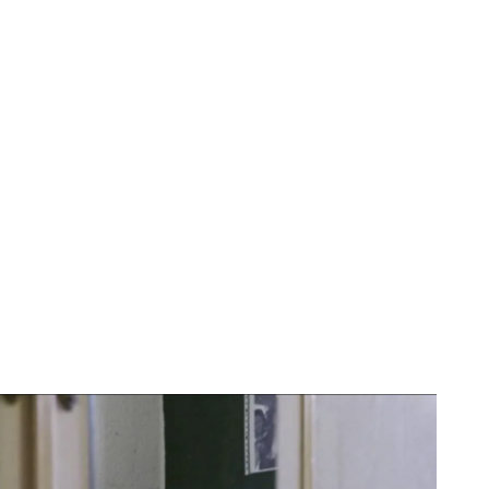
a pobreza infantil en España: 780.000 niños en España
cios siguen subiendo en 2024