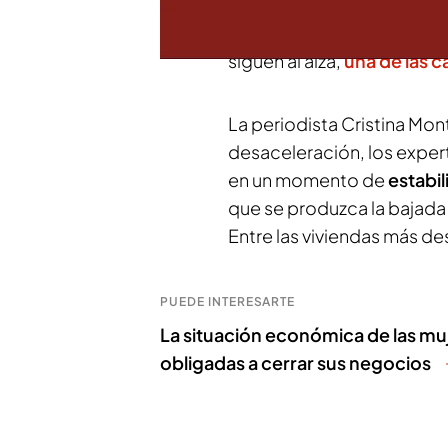
estando por debajo de las
número importante. Este a
siguen al alza,
una de las c
La periodista Cristina Mon
desaceleración, los expe
en un momento de
estabi
que se produzca la bajada 
Entre las viviendas más de
PUEDE INTERESARTE
La situación económica de las mu
obligadas a cerrar sus negocios