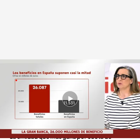
Los beneficios históricos de la banca
Redacción digital Noticias Cuatro
02 FEB 2024 - 20:59h.
Las cinco grandes entidades españolas
sumaron 26.000 millones de euros de
beneficios en 2023
La entidad que más gana por cuota de