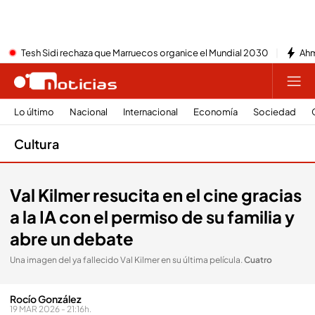
Tesh Sidi rechaza que Marruecos organice el Mundial 2030
Ahm
Lo último
Nacional
Internacional
Economía
Sociedad
Cultura
Val Kilmer resucita en el cine gracias
a la IA con el permiso de su familia y
abre un debate
Una imagen del ya fallecido Val Kilmer en su última película
.
Cuatro
Rocío González
19 MAR 2026 - 21:16h.