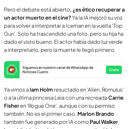
Pero el debate está abierto
, ¿es ético recuperar a
un actor muerto en el cine?
Ya la IA mejoró su voz
para volver a interpretar a Iceman en la vuelta 'Top
Gun'. Solo ha trascendido una foto, pero su hija ha
dado el visto bueno. El actor había dado luz verde
a interpretarlo, pero la muerte le llegó primero.
Síguenos en nuestro canal de WhatsApp de
Únete
Noticias Cuatro
Ya vimos a
Iam Holm
resuctado en 'Alien, Romulus'
o a la última princesa Leia con una recreada
Carrie
Fisher
en 'Rogue One', aunque con su permiso
también. No es el primer caso.
Marlon Brando
también fue generado por IA como
Paul Walker
.