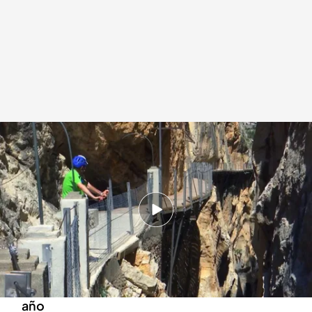
El Caminito del Rey tiene más de tres kilómetros de recorrido por
pasarelas con un puente colgante a cien metros del suelo
.
Noticias Cuatro
/ Imagen: Jorge Sarrión
Gabriel Cruz
31 AGO 2025 - 20:54h.
Una infraestructura hidroeléctrica
abandonada en Málaga se convierte en un
lugar que visitan unos 300.000 turistas cada
año