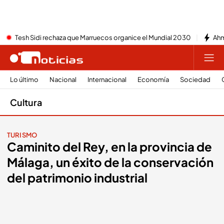
Tesh Sidi rechaza que Marruecos organice el Mundial 2030
Ahm
Lo último
Nacional
Internacional
Economía
Sociedad
Cultura
TURISMO
Caminito del Rey, en la provincia de
Málaga, un éxito de la conservación
del patrimonio industrial