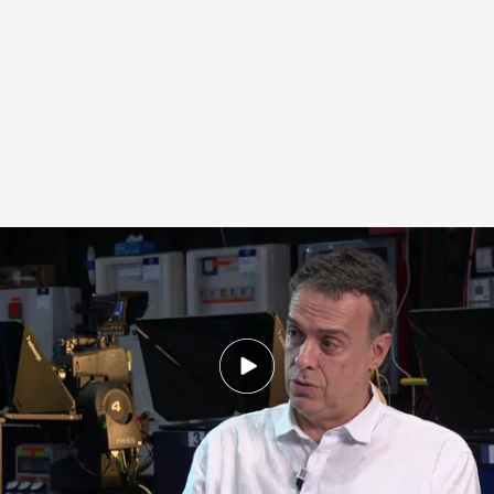
El periodista Josús María Pascual presenta su primer libro
.
IMAGEN: Pedro
Pablo Almela y Antonio Palomares
Miguel Manso
07 JUL 2025 - 14:49h.
El autor, actual director de Comunicación de la
UNED, publica un libro sobre el espionaje en la
Guerra Civil española