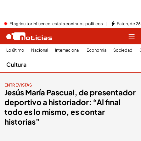
El agricultor influencer estalla contra los políticos
Faten, de 26
Lo último
Nacional
Internacional
Economía
Sociedad
Cultura
ENTREVISTAS
Jesús María Pascual, de presentador
deportivo a historiador: “Al final
todo es lo mismo, es contar
historias”