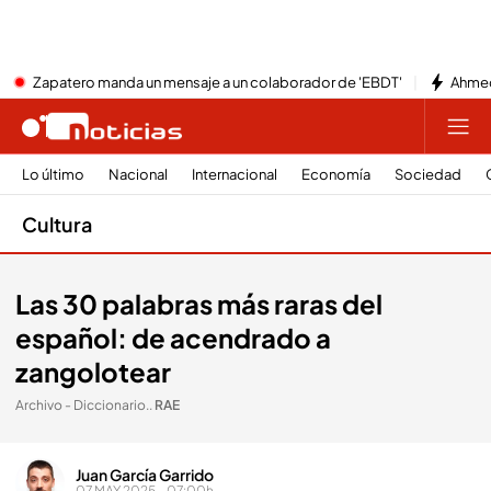
Zapatero manda un mensaje a un colaborador de 'EBDT'
Ahmed
Lo último
Nacional
Internacional
Economía
Sociedad
Cultura
Las 30 palabras más raras del
español: de acendrado a
zangolotear
Archivo - Diccionario.
.
RAE
Juan García Garrido
07 MAY 2025 - 07:00h.