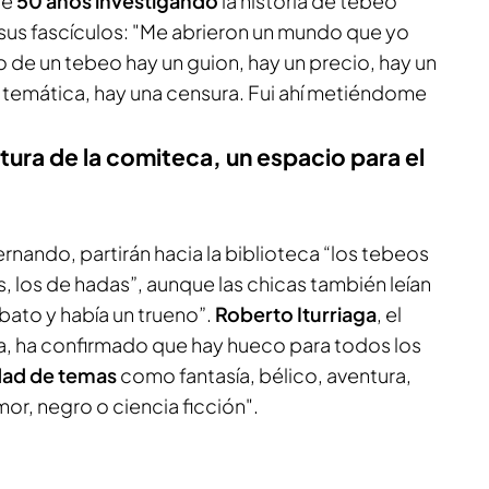
de
50 años investigando
la historia de tebeo
us fascículos: "Me abrieron un mundo que yo
de un tebeo hay un guion, hay un precio, hay un
na temática, hay una censura. Fui ahí metiéndome
rtura de la comiteca, un espacio para el
rnando, partirán hacia la biblioteca “los tebeos
s, los de hadas”, aunque las chicas también leían
abato y había un trueno”.
Roberto Iturriaga
, el
ra, ha confirmado que hay hueco para todos los
dad de temas
como fantasía, bélico, aventura,
mor, negro o ciencia ficción".