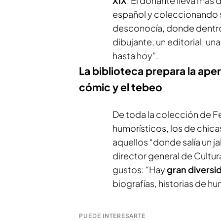
XIX
. El donante lleva más 
español y coleccionando s
desconocía, donde dentro 
dibujante, un editorial, u
hasta hoy”.
La biblioteca prepara la ape
cómic y el tebeo
De toda la colección de Fe
humorísticos, los de chica
aquellos “donde salía un j
director general de Cultu
gustos: “Hay
gran diversi
biografías, historias de hu
PUEDE INTERESARTE