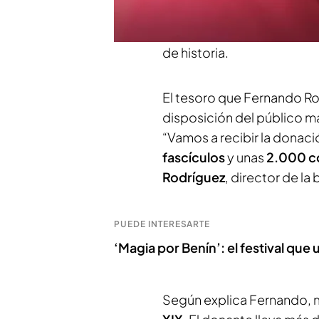
informan
Maialen Larrina
con más de 45.000 ejempl
de historia.
El tesoro que Fernando Rod
disposición del público má
“Vamos a recibir la donaci
fascículos
y unas
2.000 c
Rodríguez
, director de la
PUEDE INTERESARTE
‘Magia por Benín’: el festival que
Según explica Fernando, 