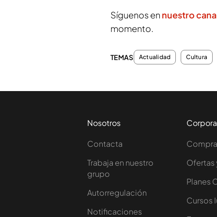
Síguenos en
nuestro cana
momento.
TEMAS
Actualidad
Cultura
Nosotros
Corpora
Contacta
Comprar
Trabaja en nuestro
Ofertas 
grupo
Planes 
Autorregulación
Cursos 
Notificaciones