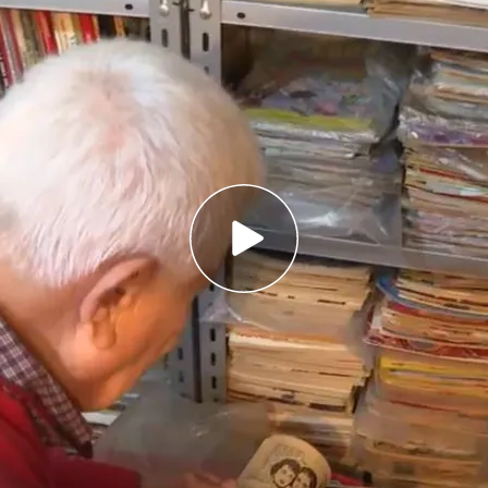
ccionista y divulgador, ha donado gran parte
s a la Biblioteca de La Rioja
 más de 45.000 ejemplares, algunos de ellos
 colección en "unas condiciones especiales
nico"
uenta con uno de los granes tesoros del tebeo
 a
Fernando Rodil
, el coleccionista y divulgador
oría de su colección a la entidad. Según