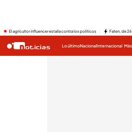
El agricultor influencer estalla contra los políticos
Faten, de 26
Lo último
Nacional
Internacional
Má