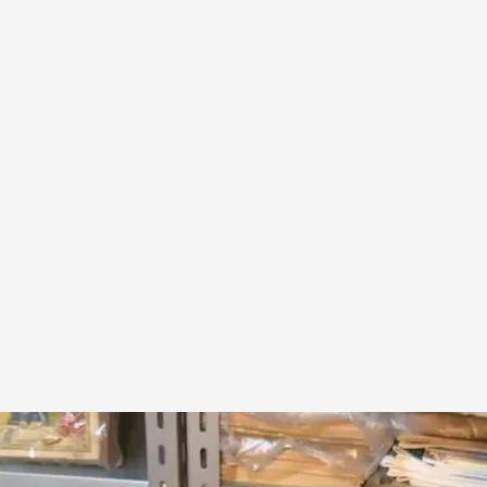
 donado a la Biblioteca de La Rioja
.
IMAGEN: Asier Corral
 Press