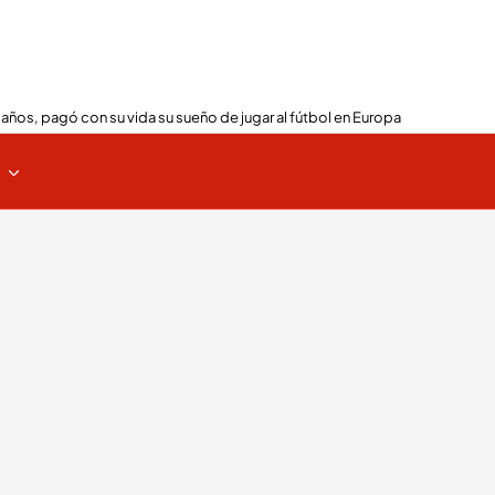
 años, pagó con su vida su sueño de jugar al fútbol en Europa
s