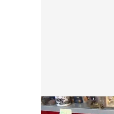
La colección única de cómics que Fernando Rodil ha
Redacción digital Noticias Cuatro
Europa