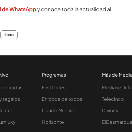
l de WhatsApp
y conoce toda la actualidad al
Libros
tivo
Programas
Más de Medi
 entradas
First Dates
Mediaset Infi
y regalos
En boca de todos
Telecinco
Cuatro
Cuarto Milenio
Divinity
Iumiuky
Horizonte
ElDesmarqu