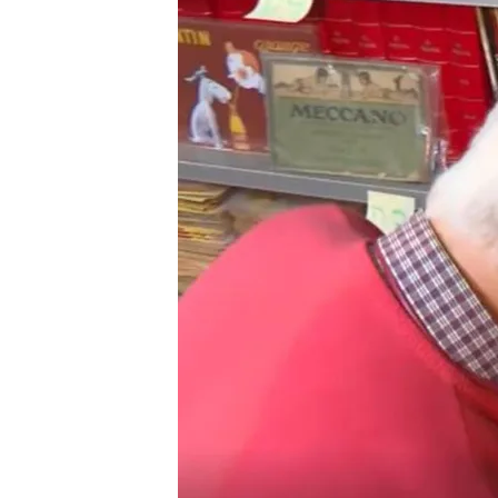
18 MAR 2025 - 18:19h.
Fernando Rodil, el cole
de su colección de tebeo
La donación cuenta con
del siglo XIX
La biblioteca tendrá la
porque es un material ú
Compartir
La
Biblioteca de La Rioja
c
en España. Esto es gracias
que ha donado la gran may