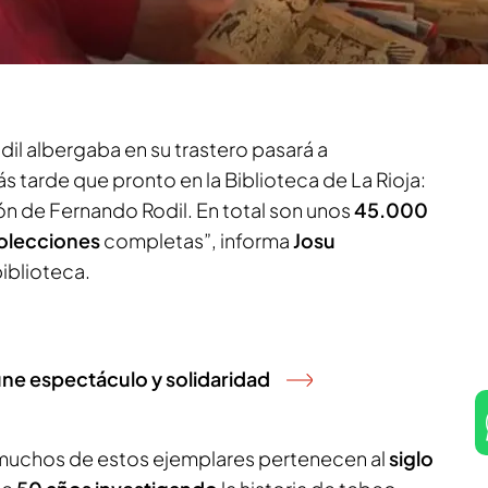
ga
y
Alba Larreina
en el video, la donación cuenta
ares. Algunos de ellos, con más de 200 años
il albergaba en su trastero pasará a
s tarde que pronto en la Biblioteca de La Rioja:
ón de Fernando Rodil. En total son unos
45.000
olecciones
completas”, informa
Josu
 biblioteca.
 une espectáculo y solidaridad
muchos de estos ejemplares pertenecen al
siglo