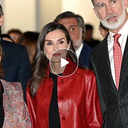
pagan sus luces contra el 21% de IVA cultural:
 con países vecinos"
adas está 'Lavado de cara': una crítica al
extrema derecha
e podemos encontrar en ARCO cuesta 300
600.000 euros
a Letizia
han
inaugurado
este miércoles
Contemporáneo de Madrid. Según
informa Hugo
u 44 edición ha empezado con los galeristas