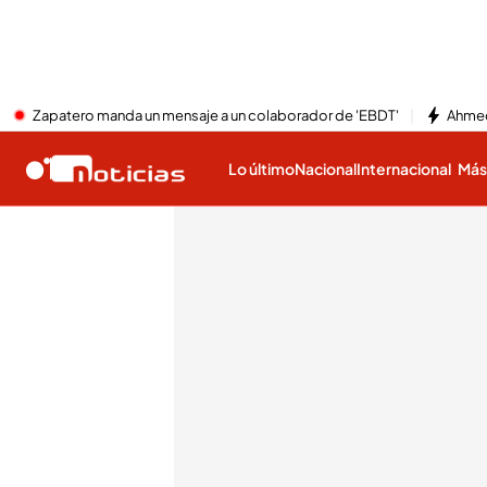
Zapatero manda un mensaje a un colaborador de 'EBDT'
Ahmed
Lo último
Nacional
Internacional
Má