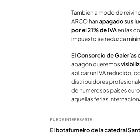
También a modo de reivin
ARCO han
apagado sus lu
por el 21% de IVA
en las c
impuesto se reduzca míni
El
Consorcio de Galerías
apagón queremos
visibili
aplicar un IVA reducido, c
distribuidores profesionale
de numerosos países euro
aquellas ferias internacio
PUEDE INTERESARTE
El botafumeiro de la catedral San