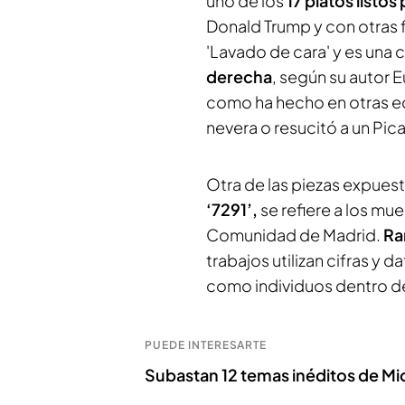
uno de los
17 platos listos 
Donald Trump y con otras f
'Lavado de cara' y es una cr
derecha
, según su autor 
como ha hecho en otras ed
nevera o resucitó a un Pica
Otra de las piezas expuest
‘7291’,
se refiere a los mue
Comunidad de Madrid.
Ra
trabajos utilizan cifras y
como individuos dentro d
PUEDE INTERESARTE
Subastan 12 temas inéditos de Mi