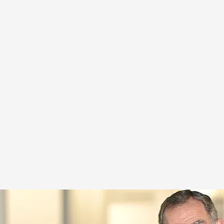
más, la feria de Arte Contemporáneo de Madrid
.
IMAGEN: Carmen de las Muelas
 Press