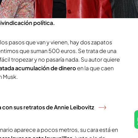
 la bajada del IVA. Un collage contra la misoginia
k en un lavaplatos, demuestran el poder del arte
eivindicación política.
e los pasos que van y vienen, hay dos zapatos
ntimos que suman 500 euros. Se trata de una
fácil tropezar y no pasaría nada. Su autor quiere
atada acumulación de dinero
en la que caen
n Musk.
ra con sus retratos de Annie Leibovitz
onario aparece a pocos metros, su cara está en