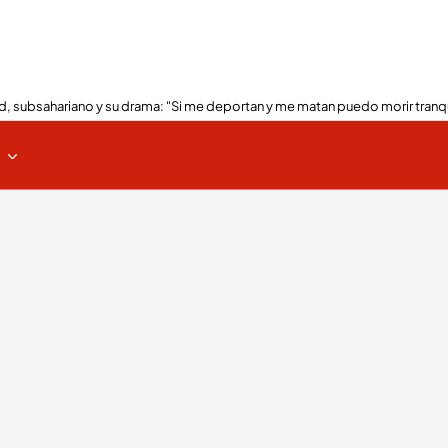
, subsahariano y su drama: "Si me deportan y me matan puedo morir tranq
s