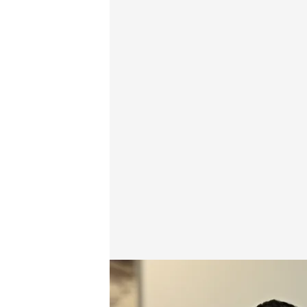
Don Felipe y Doña Letizia han inaugurado, un año 
Redacción digital Noticias Cuatro
Europa