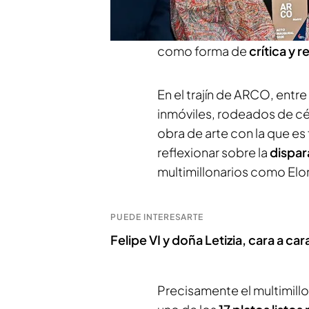
apagando la luz para exigir
o las caras de Trump y Mus
como forma de
crítica y r
En el trajín de ARCO, entr
inmóviles, rodeados de cé
obra de arte con la que es 
reflexionar sobre la
dispar
multimillonarios como Elo
PUEDE INTERESARTE
Felipe VI y doña Letizia, cara a ca
Precisamente el multimill