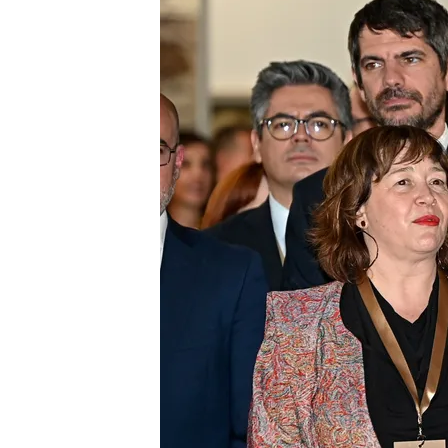
05 MAR 2025 - 20:53h.
Las galerías españolas a
"Estamos en desventaja
Entre las obras más visit
blanqueamiento de la 
La obra más barata qu
euros y la más cara 1.
Compartir
Los
reyes don Felipe y doñ
ARCO,
la feria de Arte 
Domínguez
en el vídeo, s