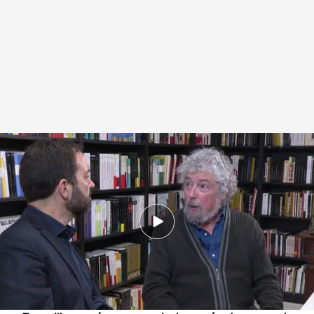
El fundador de Les Luthiers escribe sus memorias
.
IMAGEN: Mariano
Gutiérrez y Jorge Fernández
Miguel Manso
12 DIC 2024 - 14:48h.
El fundador del grupo humorístico argentino
publica sus memorias, donde descubrimos su
activa vida de naturalista