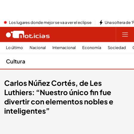
Los lugares donde mejor se va a ver el eclipse
Una soltera de '
Lo último
Nacional
Internacional
Economía
Sociedad
Cultura
Carlos Núñez Cortés, de Les
Luthiers: “Nuestro único fin fue
divertir con elementos nobles e
inteligentes”