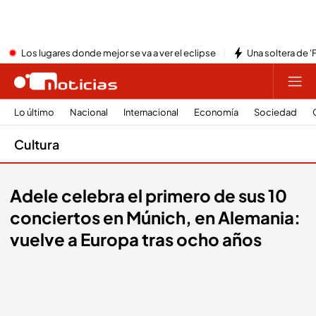
Los lugares donde mejor se va a ver el eclipse
Una soltera de '
Lo último
Nacional
Internacional
Economía
Sociedad
Cultura
Adele celebra el primero de sus 10
conciertos en Múnich, en Alemania:
vuelve a Europa tras ocho años