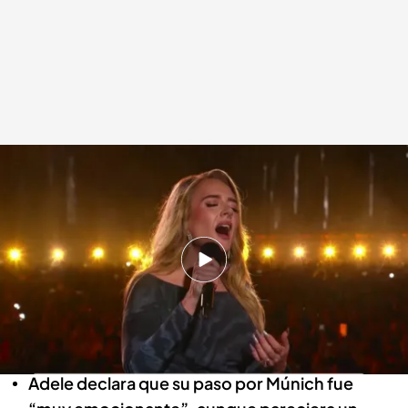
Adele celebra su vuelta a Europa con el primero de sus 10 conciertos en
Múnich (Alemania)
Redacción digital Noticias Cuatro
Agencia EFE
Europa Press
05 AGO 2024 - 19:13h.
Los asistentes aseguran que la organización
fue pésima, pero que se vio compensada con
una actuación espectacular
Adele declara que su paso por Múnich fue