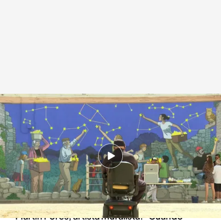
Así es el mural de Paco Roca y Martín Forés
.
Imagen: Sergio Fernández,
Juan Polo
Redacción digital Noticias Cuatro
Europa Press
28 JUN 2024 - 17:43h.
Titaguas es un destino al que viene la gente
para ver las estrellas, uno de los mejores
destinos europeos
Martín Forés, artista muralista: "Cuando