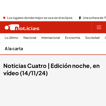
Los lugares donde mejor se va a ver el eclipse
Una soltera de '
Lo último
Nacional
Internacional
Economía
Sociedad
A la carta
Noticias Cuatro | Edición noche, en
vídeo (14/11/24)