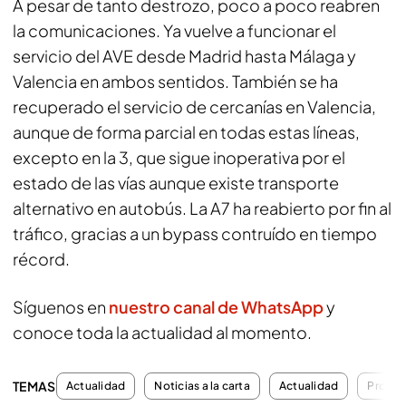
A pesar de tanto destrozo, poco a poco reabren
la comunicaciones. Ya vuelve a funcionar el
servicio del AVE desde Madrid hasta Málaga y
Valencia en ambos sentidos. También se ha
recuperado el servicio de cercanías en Valencia,
aunque de forma parcial en todas estas líneas,
excepto en la 3, que sigue inoperativa por el
estado de las vías aunque existe transporte
alternativo en autobús. La A7 ha reabierto por fin al
tráfico, gracias a un bypass contruído en tiempo
récord.
Síguenos en
nuestro canal de WhatsApp
y
conoce toda la actualidad al momento.
TEMAS
Actualidad
Noticias a la carta
Actualidad
Progra