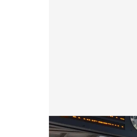
Se restablece el servicio del AVE en Málaga
Redacción digital Noticias Cuatro