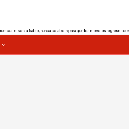
ruecos, el socio fiable, nunca colabora para que los menores regresen con
s