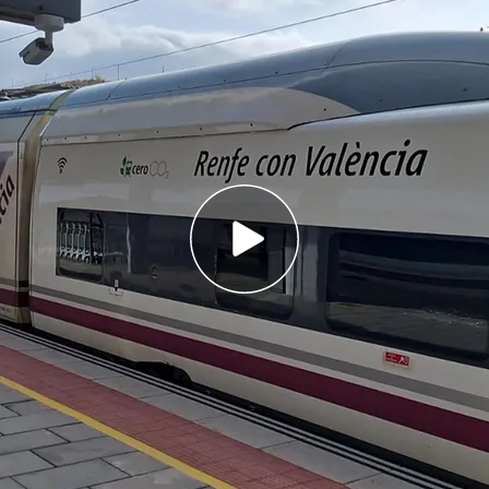
 Málaga después de las fuertes lluvias que han
es
rmado que desde las 12.45 horas se ha
e autobús
a de la DANA en Valencia: los 198 correos de la
fica del Segura
 Madrid hasta
Málaga
vuelve a funcionar tras
 DANA.
A partir de este mediodía, se ha