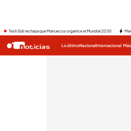
Tesh Sidi rechaza que Marruecos organice el Mundial 2030
Mar
Lo último
Nacional
Internacional
Má