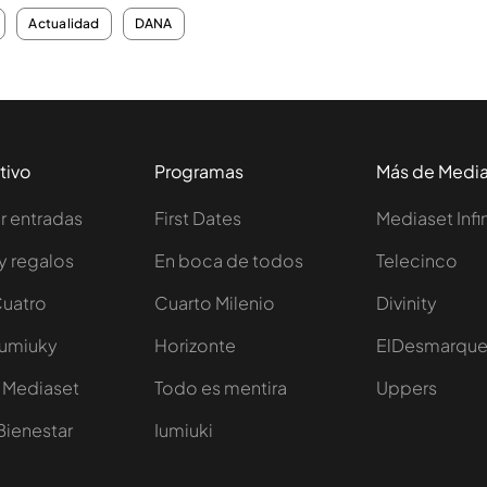
Actualidad
DANA
tivo
Programas
Más de Medi
 entradas
First Dates
Mediaset Infi
y regalos
En boca de todos
Telecinco
Cuatro
Cuarto Milenio
Divinity
Iumiuky
Horizonte
ElDesmarqu
 Mediaset
Todo es mentira
Uppers
Bienestar
Iumiuki