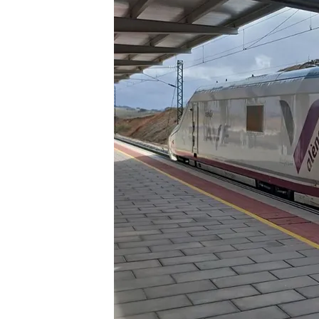
14 NOV 2024 - 20:44h.
La normalidad regresa a
provocado inundacion
La compañía Alsa ha afi
restablecido la línea d
Gestión de la Emergenci
Confederación Hidrográ
Compartir
El servicio del AVE desde
pasar
lo peor de la nueva