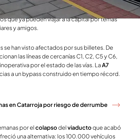
cercanías en Valencia.
Según informa Sergio
lve a la normalidad. La imagen de todo el día ha
ros que ya pueden viajar a la capital por temas
liares y amigos.
se han visto afectados por sus billetes. De
cionan las líneas de cercanías C1, C2, C5 y C6,
inoperativa por el estado de las vías. La
A7
acias a un bypass construido en tiempo récord.
nas en Catarroja por riesgo de derrumbe
emanas por el
colapso
del
viaducto
que acabó
freció una alternativa: los 100.000 vehículos