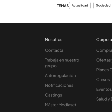
TEMAS
Actualidad
Sociedad
Nosotros
Corpora
Contacta
Comprar
Trabaja en nuestro
Ofertas 
grupo
Planes 
Autorregulación
Cursos 
Notificaciones
Eventos
Castings
Salud y 
Máster Mediaset