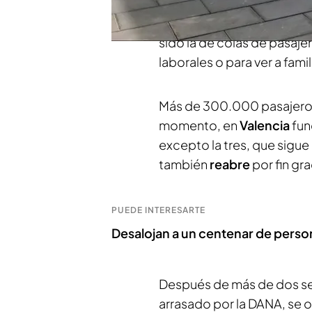
recuperado el servicio de 
García,
poco a poco se vue
sido la de colas de pasaje
laborales o para ver a fami
Más de 300.000 pasajeros 
momento, en
Valencia
fun
excepto la tres, que sigue 
también
reabre
por fin gr
PUEDE INTERESARTE
Desalojan a un centenar de perso
Después de más de dos s
arrasado por la DANA, se o