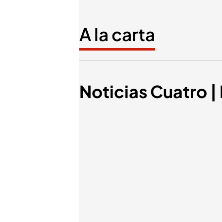
A la carta
Noticias Cuatro |