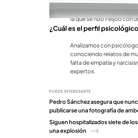
vip a ese acto del PSOE e
reuniera con él. Para el je
la que se hizo Feijóo con u
¿Cuál es el perfil psicológic
Analizamos con psicólogos 
conociendo relatos de muj
falta de empatía y narcisi
expertos.
PUEDE INTERESARTE
Pedro Sánchez asegura que nunca 
publicarse una fotografía de amb
Siguen hospitalizados siete de los
una explosión