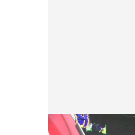
Las noticias, de la mano de Marta Reyero y Roberto
Redacción digital Noticias Cuatro