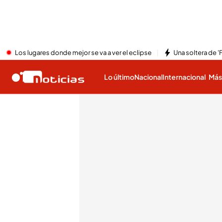
Los lugares donde mejor se va a ver el eclipse
Una soltera de '
Lo último
Nacional
Internacional
Má