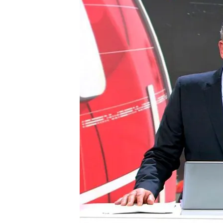
27 OCT 2024 - 21:48h.
Pedro Sánchez niega qu
¿Cuál es el perfil psico
Israel investiga un atr
Compartir
Pedro Sánchez niega que se 
Aldama
La fotografía de Pedro Sán
oposición en su ofensiva po
Feijóo, pide que explique