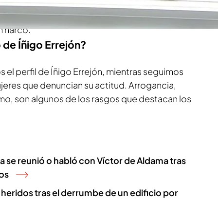
n el 2019 en Madrid. Sánchez niega que se
fe del Ejecutivo, la foto es una de tantas, no como
n narco.
o de Íñigo Errejón?
el perfil de Íñigo Errejón, mientras seguimos
eres que denuncian su actitud. Arrogancia,
smo, son algunos de los rasgos que destacan los
se reunió o habló con Víctor de Aldama tras
os
 heridos tras el derrumbe de un edificio por