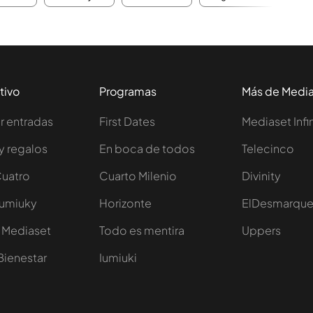
tivo
Programas
Más de Medi
 entradas
First Dates
Mediaset Infi
y regalos
En boca de todos
Telecinco
Cuatro
Cuarto Milenio
Divinity
Iumiuky
Horizonte
ElDesmarqu
 Mediaset
Todo es mentira
Uppers
Bienestar
Iumiuki