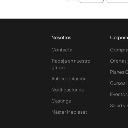
Nosotros
Corpora
Contacta
Comprar
Trabaja en nuestro
Ofertas 
grupo
Planes 
Autorregulación
Cursos 
Notificaciones
Eventos
Castings
Salud y 
Máster Mediaset