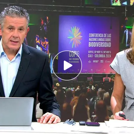
e se reuniese o hablase con Víctor de Aldama
lógico de Íñigo Errejón?
opello masivo en una parada de autobús
reuniese o hablase con Víctor de
chez junto a Víctor de Aldama reactiva a la
r el caso Koldo. El líder del PP, Alberto Núñez
 por qué el conseguidor de la trama tuvo acceso