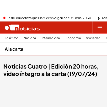
Tesh Sidi rechaza que Marruecos organice el Mundial 2030
Ahm
Lo último
Nacional
Internacional
Economía
Sociedad
A la carta
Noticias Cuatro | Edición 20 horas,
vídeo íntegro a la carta (19/07/24)