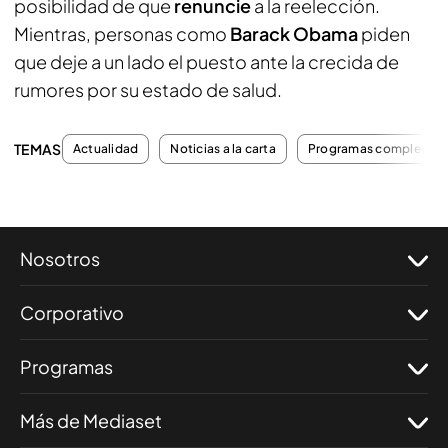
posibilidad de que
renuncie
a la reelección.
Mientras, personas como
Barack Obama
piden
que deje a un lado el puesto ante la crecida de
rumores por su estado de salud.
TEMAS
Actualidad
Noticias a la carta
Programas completos
Nosotros
Corporativo
Programas
Más de Mediaset