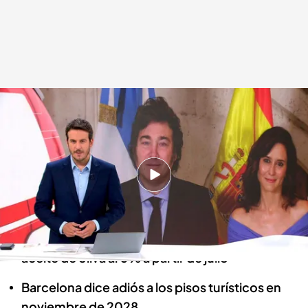
Las noticias, de la mano de Diego Losada y Mónica Sanz
Redacción digital Noticias Cuatro
21 JUN 2024 - 23:08h.
Isabel Díaz Ayuso le da la medalla al presidente
de argentina Javier Milei en Madrid
El Gobierno anuncia que reducirá el IVA del
aceite de oliva al 0% a partir de julio
Barcelona dice adiós a los pisos turísticos en
noviembre de 2028