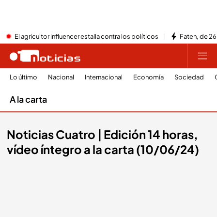
El agricultor influencer estalla contra los políticos
Faten, de 26
Lo último
Nacional
Internacional
Economía
Sociedad
A la carta
Noticias Cuatro | Edición 14 horas,
vídeo íntegro a la carta (10/06/24)