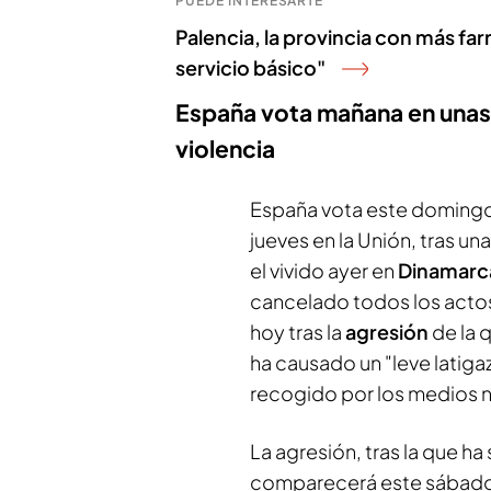
PUEDE INTERESARTE
Palencia, la provincia con más fa
servicio básico"
España vota mañana en unas
violencia
España vota este domingo
jueves en la Unión, tras 
el vivido ayer en
Dinamarc
cancelado todos los actos
hoy tras la
agresión
de la 
ha causado un "leve latiga
recogido por los medios n
La agresión, tras la que 
comparecerá este sábado a