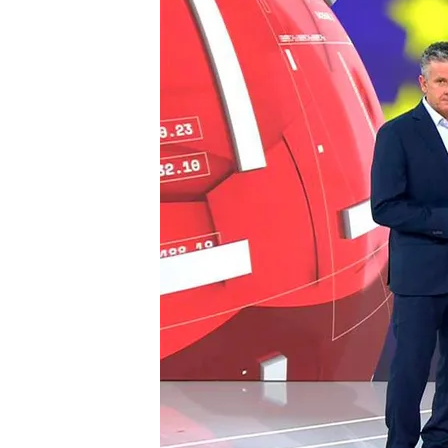
08 JUN 2024 - 15:32h.
Israel anuncia el rescat
operación en el centro
15 provincias en alerta 
España vota mañana en
violencia
Compartir
Israel anuncia el rescate de 
operación en el centro de G
El Ejército de
Israel
ha anu