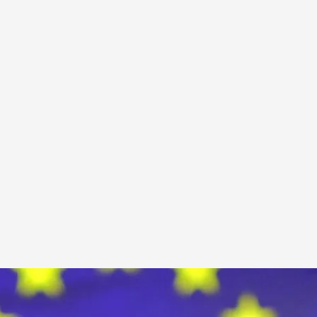
eyero
.
Noticias Cuatro