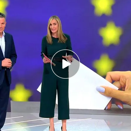
e de cuatro rehenes con vida tras una
 de Gaza
por viento, lluvia y tormentas
 unas elecciones europeas con brotes de
cuatro rehenes con vida tras una
aza
nciado este sábado que ha
rescatado con vida