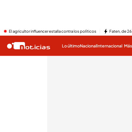
El agricultor influencer estalla contra los políticos
Faten, de 26
Lo último
Nacional
Internacional
Má