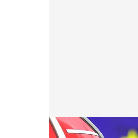
Las noticias, de la mano de Roberto Arce y Marta R
Redacción digital Noticias Cuatro