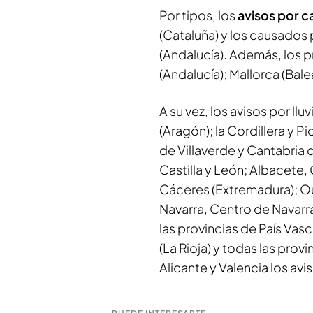
Por tipos, los
avisos por c
(Cataluña) y los causados 
(Andalucía). Además, los 
(Andalucía); Mallorca (Bale
A su vez, los avisos por ll
(Aragón); la Cordillera y P
de Villaverde y Cantabria d
Castilla y León; Albacete,
Cáceres (Extremadura); Ou
Navarra, Centro de Navarra
las provincias de País Vasco
(La Rioja) y todas las pro
Alicante y Valencia los avi