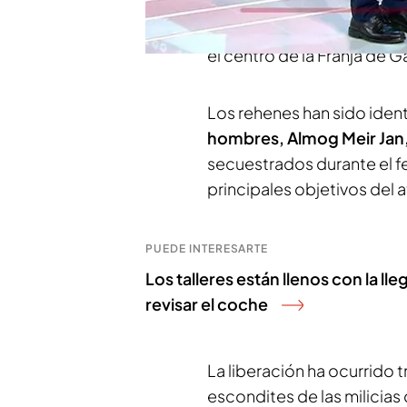
a cuatro rehenes
secuestra
de octubre tras una opera
el centro de la Franja de G
Los rehenes han sido iden
hombres, Almog Meir Jan,
secuestrados durante el f
principales objetivos del a
PUEDE INTERESARTE
Los talleres están llenos con la ll
revisar el coche
La liberación ha ocurrido t
escondites de las milicia