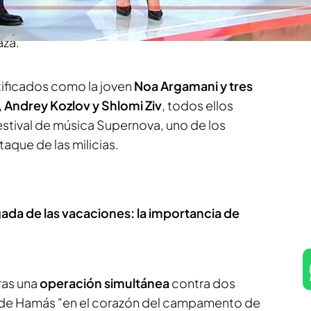
dos en el ataque de las milicias palestinas del 7
ción en el campo de refugiados de Nuseirat, en
aza.
tificados como la joven
Noa Argamani y tres
 Andrey Kozlov y Shlomi Ziv
, todos ellos
estival de música Supernova, uno de los
taque de las milicias.
egada de las vacaciones: la importancia de
ras una
operación simultánea
contra dos
s de Hamás "en el corazón del campamento de