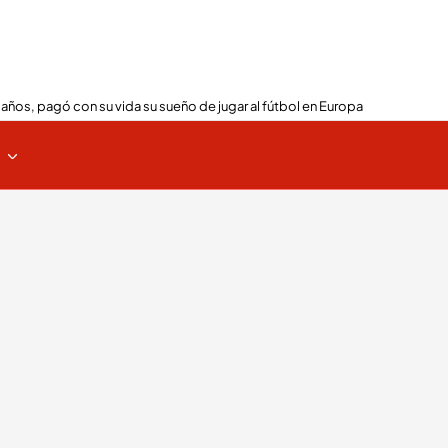
 años, pagó con su vida su sueño de jugar al fútbol en Europa
s