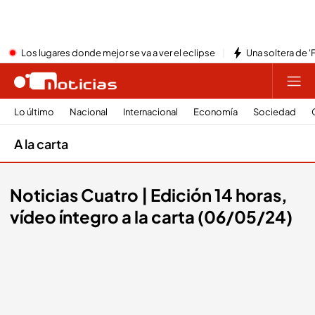
Los lugares donde mejor se va a ver el eclipse
Una soltera de '
Lo último
Nacional
Internacional
Economía
Sociedad
A la carta
Noticias Cuatro | Edición 14 horas,
vídeo íntegro a la carta (06/05/24)