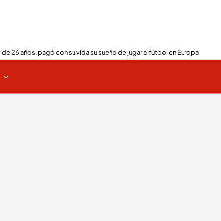
 de 26 años, pagó con su vida su sueño de jugar al fútbol en Europa
s