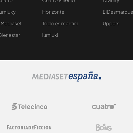
Cuatro
Cuarto Milenio
Divinity
Iumiuky
Horizonte
ElDesmarqu
 Mediaset
Todo es mentira
Uppers
Bienestar
Iumiuki