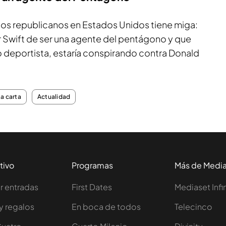
 los republicanos en Estados Unidos tiene miga:
r Swift de ser una agente del pentágono y que
o deportista, estaría conspirando contra Donald
la carta
Actualidad
tivo
Programas
Más de Medi
 entradas
First Dates
Mediaset Infi
y regalos
En boca de todos
Telecinco