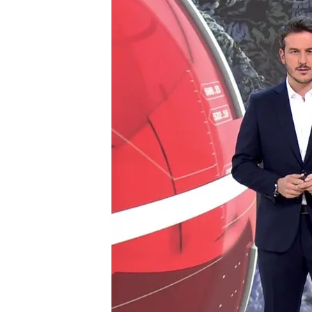
31 ENE 2024 - 21:45h.
El Gobierno insiste en q
de Junts a la ley de amni
Los jueces reaccionan y
Los republicanos de Est
de ser una agente del 
Compartir
¿Está en riesgo la legislatur
El gobierno insiste en que 
negociación de una ley qu
queriendo cambiar y vuelven