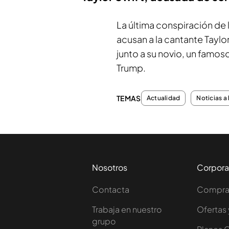
La última conspiración de
acusan a la cantante Taylo
junto a su novio, un famos
Trump.
TEMAS
Actualidad
Noticias a 
Nosotros
Corpora
Contacta
Comprar
Trabaja en nuestro
Ofertas 
grupo