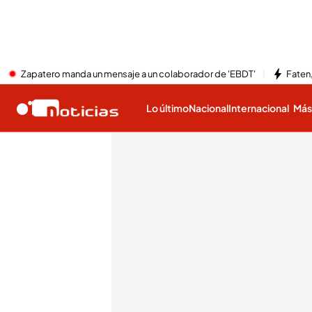
Zapatero manda un mensaje a un colaborador de 'EBDT'
Faten,
Lo último
Nacional
Internacional
Má