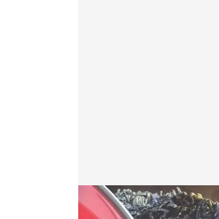
Las noticias, de la mano de Mónica Sanz y Diego L
Redacción digital Noticias Cuatro