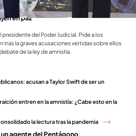
 Sánchez.
ejen en paz"
l presidente del Poder Judicial. Pide a los
 tras la graves acusaciones vertidas sobre ellos
debate de la ley de amnistía.
blicanos: acusan a Taylor Swift de ser un
traición entren en la amnistía: ¿Cabe esto en la
 consolidado la lectura tras la pandemia
r un agente del Pentágono