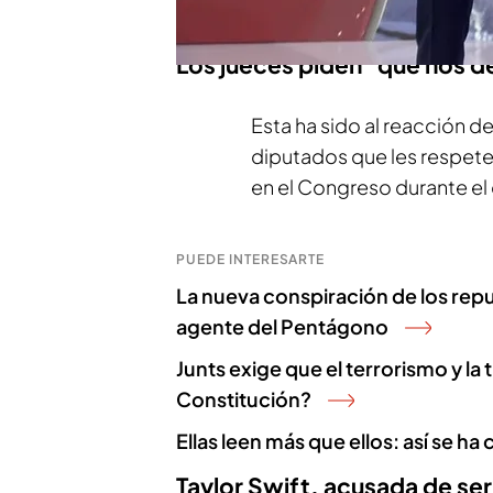
total retirarán su apoyo a
Los jueces piden "que nos d
Esta ha sido al reacción de
diputados que les respeten
en el Congreso durante el 
PUEDE INTERESARTE
La nueva conspiración de los repu
agente del Pentágono
Junts exige que el terrorismo y la 
Constitución?
Ellas leen más que ellos: así se ha
Taylor Swift, acusada de se