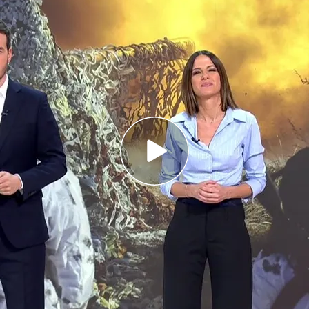
ue la legislatura no está en riesgo a pesar del no
stía
 piden "que nos dejen en paz"
ados Unidos acusan a la cantante Taylor Swift
pentágono
a?
no. Partido a partido, dicen, sobre la
e consideran impecable. Pero Junts sigue
 a avisar: no van de valor y si la amnistía no es