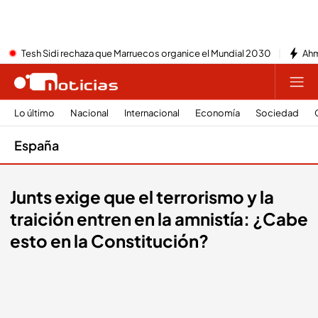
Tesh Sidi rechaza que Marruecos organice el Mundial 2030
Ahm
Lo último
Nacional
Internacional
Economía
Sociedad
España
Junts exige que el terrorismo y la
traición entren en la amnistía: ¿Cabe
esto en la Constitución?