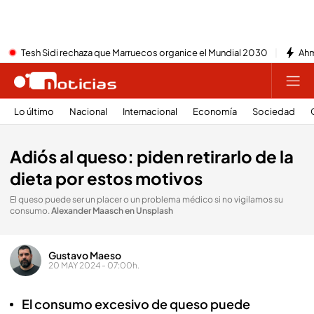
Tesh Sidi rechaza que Marruecos organice el Mundial 2030
Ahm
Lo último
Nacional
Internacional
Economía
Sociedad
Adiós al queso: piden retirarlo de la
dieta por estos motivos
El queso puede ser un placer o un problema médico si no vigilamos su
consumo
.
Alexander Maasch en Unsplash
Gustavo Maeso
20 MAY 2024 - 07:00h.
El consumo excesivo de queso puede