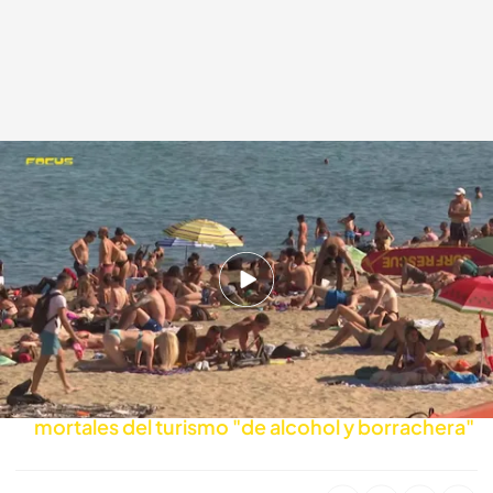
Ver Focus (24/07/23), online y completo en Cuatro
cuatro.com
25 JUL 2023 - 01:05h.
'Focus' capta a un ladrón robando en la
Barceloneta y termina contando su 'modus
operandi': "No paso miedo"
El 'balconing', una de las consecuencias
mortales del turismo "de alcohol y borrachera"